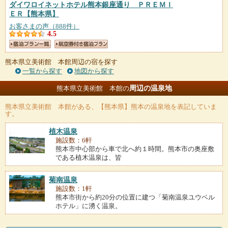
ダイワロイネットホテル熊本銀座通り ＰＲＥＭＩ
ＥＲ
【熊本県】
お客さまの声（888件）
4.5
熊本県立美術館 本館周辺の宿を探す
一覧から探す
地図から探す
周辺の温泉地
熊本県立美術館 本館の
熊本県立美術館 本館
がある、【熊本県】熊本の温泉地を表記していま
す。
植木温泉
施設数：6軒
熊本市中心部から車で北へ約１時間。熊本市の奥座敷
である植木温泉は、皆
菊南温泉
施設数：1軒
熊本市街から約20分の位置に建つ「菊南温泉ユウベル
ホテル」に湧く温泉。