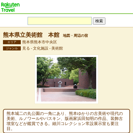
熊本県立美術館 本館
地図・周辺の宿
熊本県熊本市中央区
エリア
見る - 文化施設 - 美術館
ジャンル
熊本城二の丸公園の一角にあり、熊本ゆかりの古美術や現代の
美術、ルノワールやパスキン、版画家浜田知明の作品、装飾古
墳室などが鑑賞できる。細川コレクション常設展示室も要注
目。