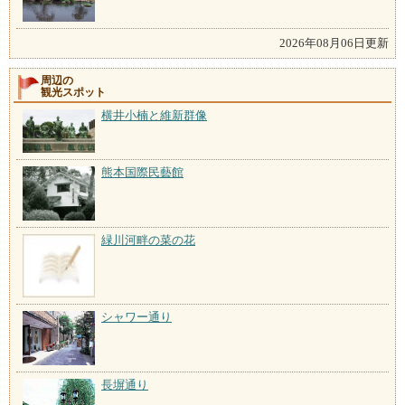
2026年08月06日更新
周辺の
観光スポット
横井小楠と維新群像
熊本国際民藝館
緑川河畔の菜の花
シャワー通り
長塀通り