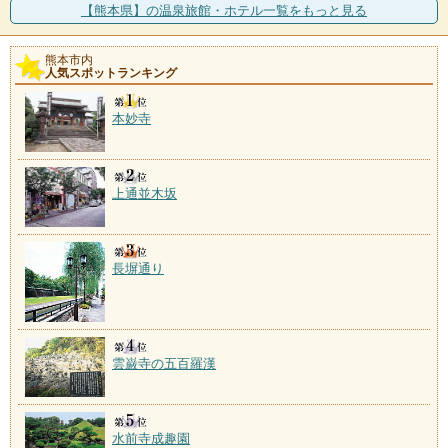
【熊本県】の温泉旅館・ホテル一覧をもっと見る
熊本市内
人気スポットランキング
本妙寺
上通並木坂
長塀通り
雲巌寺の五百羅漢
水前寺成趣園