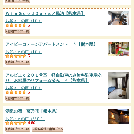
ＷｉｎＧｏｏｄＤａｙｓ／民泊
【熊本県】
お客さまの声（1件）
5
アイビーコテージアパートメント ＾
【熊本県】
お客さまの声（1件）
5
アルピエｄ２０１号室 軽自動車のみ無料駐車場あ
り、お部屋のリフォーム済み ＾
【熊本県】
お客さまの声（1件）
5
湧泉の宿 藻乃花
【熊本県】
お客さまの声（33件）
4.86