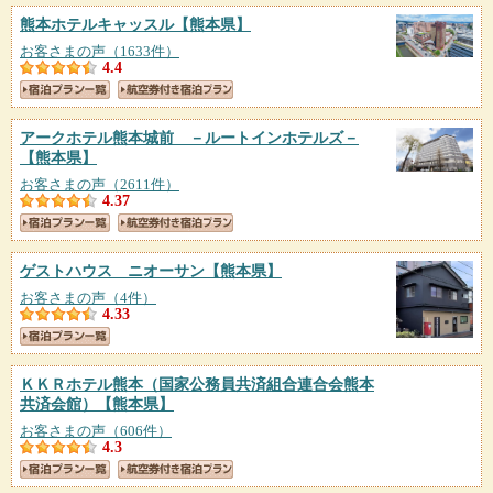
熊本ホテルキャッスル
【熊本県】
お客さまの声（1633件）
4.4
アークホテル熊本城前 －ルートインホテルズ－
【熊本県】
お客さまの声（2611件）
4.37
ゲストハウス ニオーサン
【熊本県】
お客さまの声（4件）
4.33
ＫＫＲホテル熊本（国家公務員共済組合連合会熊本
共済会館）
【熊本県】
お客さまの声（606件）
4.3