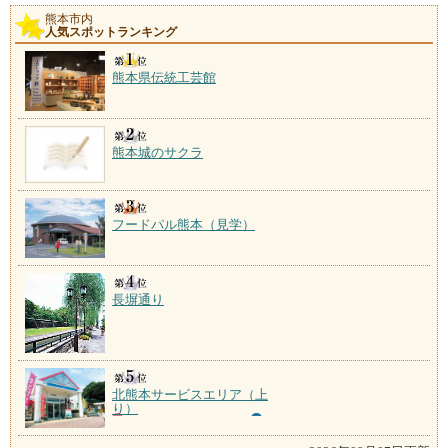
熊本市内
人気スポットランキング
熊本県伝統工芸館
熊本城のサクラ
フードパル熊本（見学）
長塀通り
北熊本サービスエリア（上
り）