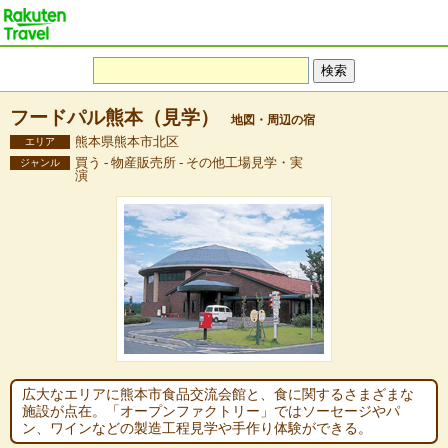
フードパル熊本（見学）
地図・周辺の宿
熊本県熊本市北区
エリア
買う - 物産販売所 - その他工場見学・実
ジャンル
演
広大なエリアに熊本市食品交流会館と、食に関するさまざまな
施設が点在。「オープンファクトリー」ではソーセージやパ
ン、ワインなどの製造工程見学や手作り体験ができる。