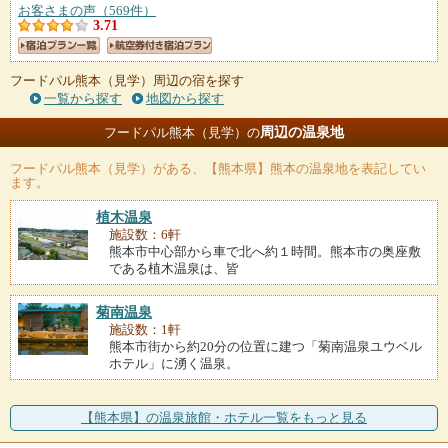
お客さまの声（569件）
3.71
フードパル熊本（見学）周辺の宿を探す
一覧から探す
地図から探す
周辺の温泉地
フードパル熊本（見学）の
フードパル熊本（見学）
がある、【熊本県】熊本の温泉地を表記してい
ます。
植木温泉
施設数：6軒
熊本市中心部から車で北へ約１時間。熊本市の奥座敷
である植木温泉は、皆
菊南温泉
施設数：1軒
熊本市街から約20分の位置に建つ「菊南温泉ユウベル
ホテル」に湧く温泉。
【熊本県】の温泉旅館・ホテル一覧をもっと見る