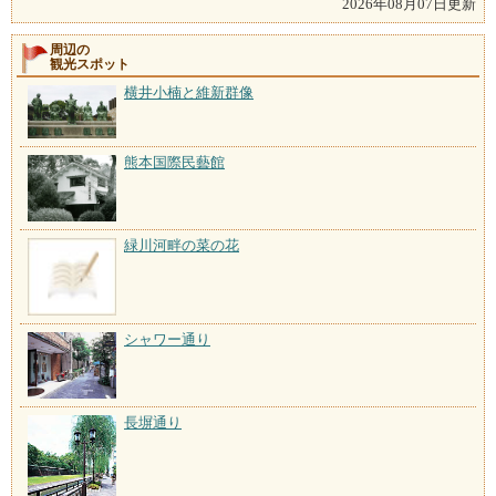
2026年08月07日更新
周辺の
観光スポット
横井小楠と維新群像
熊本国際民藝館
緑川河畔の菜の花
シャワー通り
長塀通り