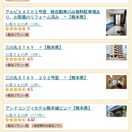
アルピエｄ２０１号室 軽自動車のみ無料駐車場あ
り、お部屋のリフォーム済み ＾
【熊本県】
お客さまの声（1件）
5
三の丸ＳＴＡＹ ＾
【熊本県】
お客さまの声（3件）
4.5
三の丸ＳＴＡＹ ２０２号室 ＾
【熊本県】
お客さまの声（2件）
4.5
アンドコンフィホテル熊本城ビュー
【熊本県】
お客さまの声（777件）
4.42