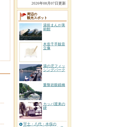
2026年08月07日更新
周辺の
観光スポット
湯前まんが美
術館
木造千手観音
立像
湯の児フィッ
シングパーク
重盤岩眼鏡橋
カッパ渡来の
碑
宇土・八代・水俣の