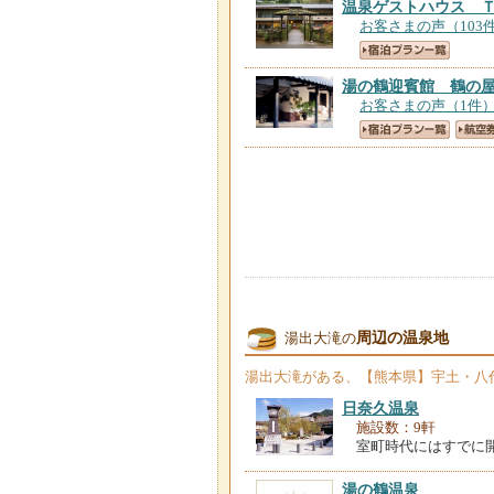
温泉ゲストハウス 
お客さまの声（103
湯の鶴迎賓館 鶴の
お客さまの声（1件
周辺の温泉地
湯出大滝の
湯出大滝
がある、【熊本県】宇土・八
日奈久温泉
施設数：9軒
室町時代にはすでに
湯の鶴温泉