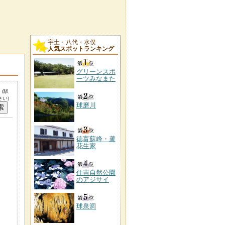
宇土・八代・水俣
人気スポットランキング
グリーンスポ
ーツみなまた
。
(駅
い)
球磨川
徳富蘇峰・蘆
花生家
住吉自然公園
のアジサイ
球泉洞