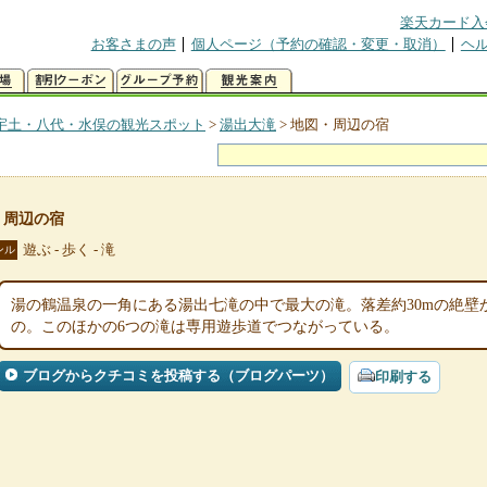
楽天カード入
お客さまの声
個人ページ（予約の確認・変更・取消）
ヘ
宇土・八代・水俣の観光スポット
>
湯出大滝
>
地図・周辺の宿
・周辺の宿
遊ぶ - 歩く - 滝
ンル
湯の鶴温泉の一角にある湯出七滝の中で最大の滝。落差約30mの絶壁
の。このほかの6つの滝は専用遊歩道でつながっている。
ブログからクチコミを投稿する（ブログパーツ）
印刷する