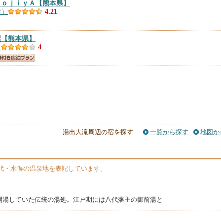
ＴｏｊｉｙＡ
【熊本県】
件）
4.21
屋
【熊本県】
）
4
湯出大滝周辺の宿を探す
一覧から探す
地図か
代・水俣の温泉地を表記しています。
開湯していた伝統の湯処。江戸期には八代藩主の御前湯と