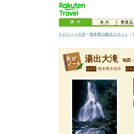
たびノートTOP
>
熊本県の観光スポット
>
湯出大滝
地図
熊本県水俣市
エリア
ジャ