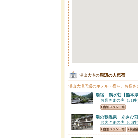
周辺の人気宿
湯出大滝の
湯出大滝
周辺のホテル・宿を、お客さ
湯宿 鶴水荘
【熊本
お客さまの声（31件
湯の鶴温泉 あさひ
お客さまの声（66件