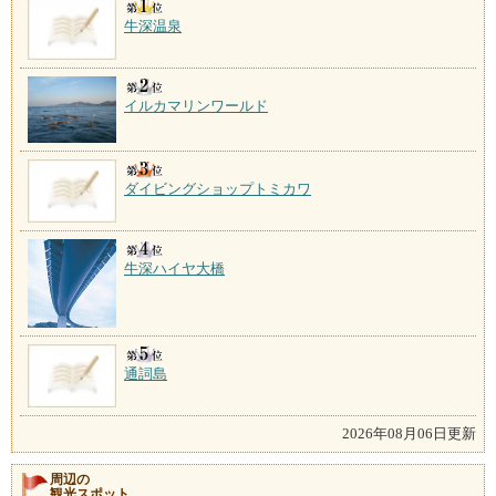
牛深温泉
イルカマリンワールド
ダイビングショップトミカワ
牛深ハイヤ大橋
通詞島
2026年08月06日更新
周辺の
観光スポット