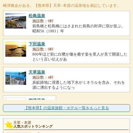
崎津教会
がある、【熊本県】天草･本渡の温泉地を表記しています。
松島温泉
施設数：9軒
前島橋と松島橋にはさまれた前島の対岸に宿が並ぶ。
昭和56（1981）年
下田温泉
施設数：9軒
800年ほど前に白鷺が傷を癒す姿を里人が見て開湯した
という言い伝えがあ
天草温泉
施設数：4軒
炭鉱跡地に浸透した地下水がミネラルを含み、それを
源に湧出するようになっ
柳港温泉
施設数：1軒
【熊本県】の温泉旅館・ホテル一覧をもっと見る
天草・本渡
人気スポットランキング