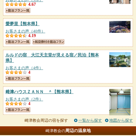
4.67
愛夢里
【熊本県】
お客さまの声（40件）
4.19
ルルドの宿 大江天主堂が見える宿／民泊
【熊本
県】
お客さまの声（4件）
4
﨑津ハウスＺＡＮＮ ＾
【熊本県】
お客さまの声（2件）
4
崎津教会周辺の宿を探す
一覧から探す
地図から探す
周辺の温泉地
崎津教会の