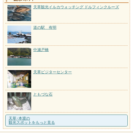
天草観光イルカウォッチング ドルフィンクルーズ
道の駅 有明
中瀬戸橋
天草ビジターセンター
ともづな石
天草･本渡の
観光スポットをもっと見る