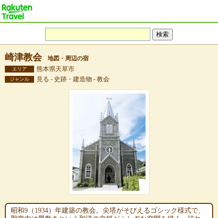
崎津教会
地図・周辺の宿
熊本県天草市
エリア
見る - 史跡・建造物 - 教会
ジャンル
昭和9（1934）年建築の教会。尖塔がそびえるゴシック様式で、