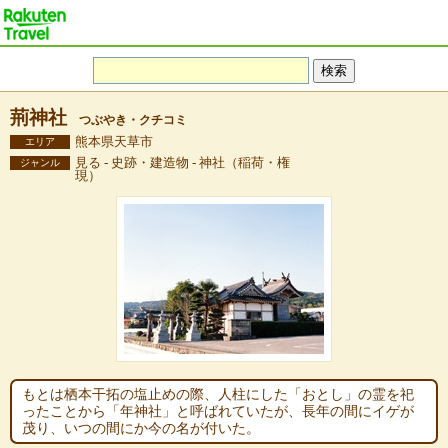
荊神社
つぶやき・クチコミ
熊本県天草市
エリア
見る - 史跡・建造物 - 神社（稲荷・権
ジャンル
現）
もとは栖本干拓の塩止めの際、人柱にした「おとし」の霊を祀
ったことから「年神社」と呼ばれていたが、長年の間にイゲが
茂り、いつの間にか今の名が付いた。