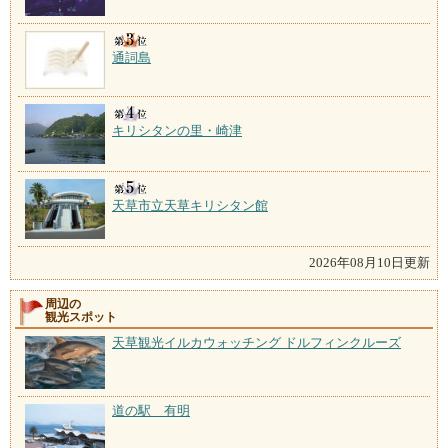
通詞島
キリシタンの里・崎津
天草市立天草キリシタン館
2026年08月10日更新
周辺の
観光スポット
天草観光イルカウォッチング ドルフィンクルーズ
道の駅 有明