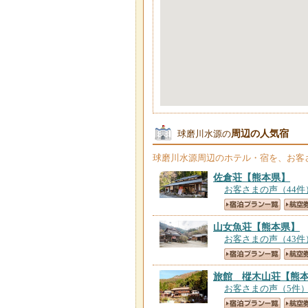
周辺の人気宿
球磨川水源の
球磨川水源
周辺のホテル・宿を、お客
佐倉荘
【熊本県】
お客さまの声（44件
山女魚荘
【熊本県】
お客さまの声（43件
旅館 樅木山荘
【熊
お客さまの声（5件