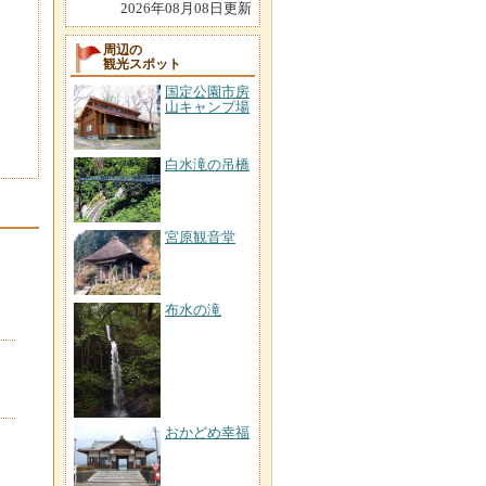
2026年08月08日更新
周辺の
観光スポット
国定公園市房
山キャンプ場
白水滝の吊橋
宮原観音堂
布水の滝
おかどめ幸福