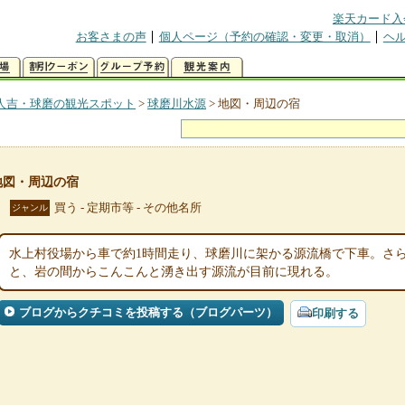
楽天カード入
お客さまの声
個人ページ（予約の確認・変更・取消）
ヘ
人吉・球磨の観光スポット
>
球磨川水源
>
地図・周辺の宿
地図・周辺の宿
買う - 定期市等 - その他名所
ジャンル
水上村役場から車で約1時間走り、球磨川に架かる源流橋で下車。さ
と、岩の間からこんこんと湧き出す源流が目前に現れる。
ブログからクチコミを投稿する（ブログパーツ）
印刷する