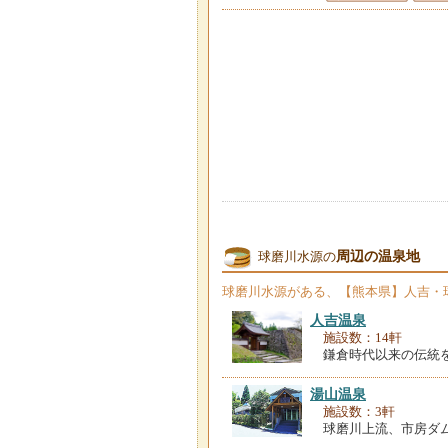
周辺の温泉地
球磨川水源の
球磨川水源
がある、【熊本県】人吉・
人吉温泉
施設数：14軒
鎌倉時代以来の伝統
湯山温泉
施設数：3軒
球磨川上流、市房ダ