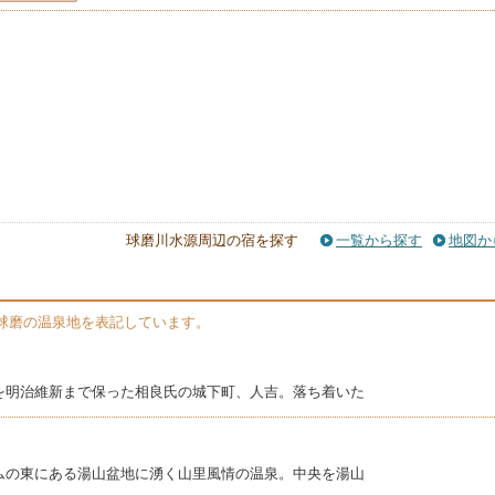
球磨川水源周辺の宿を探す
一覧から探す
地図か
球磨の温泉地を表記しています。
を明治維新まで保った相良氏の城下町、人吉。落ち着いた
ムの東にある湯山盆地に湧く山里風情の温泉。中央を湯山