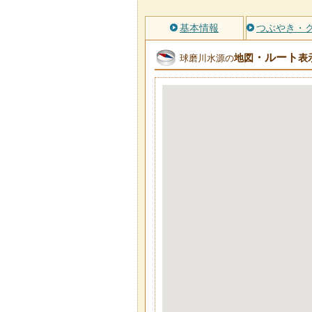
基本情報
つぶやき・
・ルート
地図
表
球磨川水源の