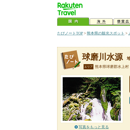
たびノートTOP
>
熊本県の観光スポット
>
球磨川水源
熊本県球磨郡水上村
エリア
写真をもっと見る