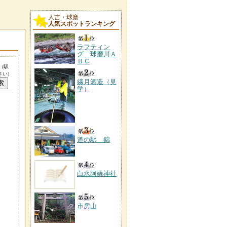
人吉・球磨
人気スポットランキング
ラフティン
グ 球磨川Ａ
ＢＣ
。
(駅
い)
繊月酒造（見
学）
道の駅 錦
白水阿蘇神社
市房山