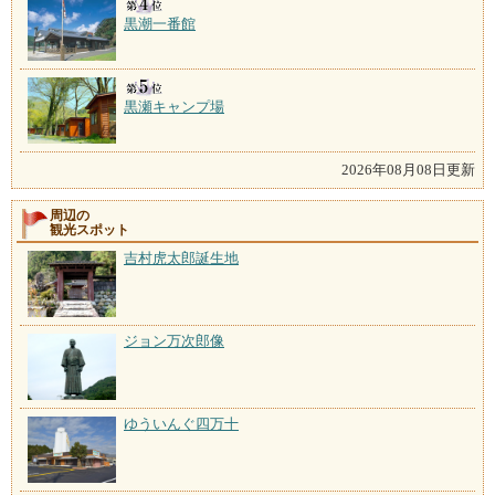
黒潮一番館
黒瀬キャンプ場
2026年08月08日更新
周辺の
観光スポット
吉村虎太郎誕生地
ジョン万次郎像
ゆういんぐ四万十