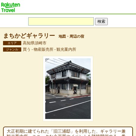
まちかどギャラリー
地図・周辺の宿
高知県須崎市
エリア
買う - 物産販売所 - 観光案内所
ジャンル
大正初期に建てられた「旧三浦邸」を利用した、ギャラリー兼