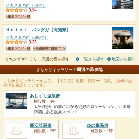
お客さまの声（43件）
3.94
Ｈｏｔｅｌ バンダガ
【高知県】
お客さまの声（506件）
3.55
まちかどギャラリー周辺の宿を探す
一覧から探す
地図から探す
周辺の温泉地
まちかどギャラリーの
まちかどギャラリー
がある、【高知県】足摺・四万十・宿毛・須崎の温
泉地を表記しています。
あしずり温泉郷
施設数：4軒
太平洋が目の前に広がる絶好のロケーション。四国最
南端にある温泉スポット
新安並温泉
ゆの森温泉
施設数：2軒
施設数：1軒