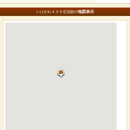
地図
表示
いけがわ４３９交流館の