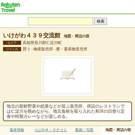
いけがわ４３９交流館
地図・周辺の宿
高知県吾川郡仁淀川町
エリア
買う - 物産販売所 - 農・畜産物直売所
ジャンル
地元の新鮮野菜や総菜などが並ぶ直売所。併設のレストランで
は仁淀川を眺めながら、地元食材を取り入れた和洋の日替り定
食や特製カレーなどが楽しめる。
基本情報
つぶやき・クチコミ
動画・写真
地図・周辺の宿