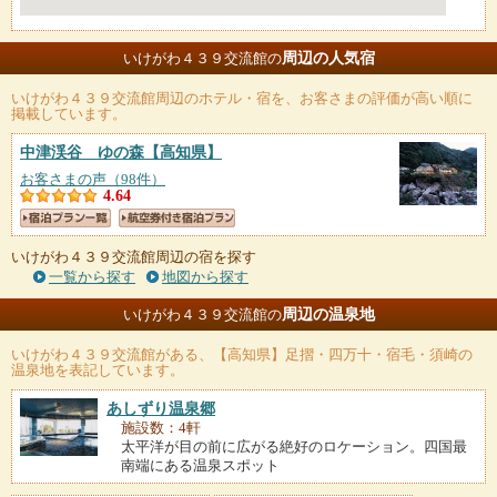
周辺の人気宿
いけがわ４３９交流館の
いけがわ４３９交流館
周辺のホテル・宿を、お客さまの評価が高い順に
掲載しています。
中津渓谷 ゆの森
【高知県】
お客さまの声（98件）
4.64
いけがわ４３９交流館周辺の宿を探す
一覧から探す
地図から探す
周辺の温泉地
いけがわ４３９交流館の
いけがわ４３９交流館
がある、【高知県】足摺・四万十・宿毛・須崎の
温泉地を表記しています。
あしずり温泉郷
施設数：4軒
太平洋が目の前に広がる絶好のロケーション。四国最
南端にある温泉スポット