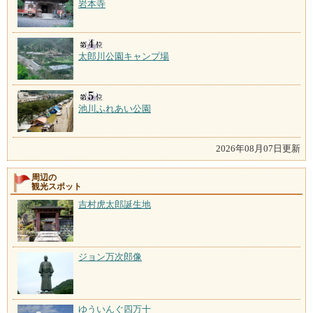
岩本寺
太郎川公園キャンプ場
池川ふれあい公園
2026年08月07日更新
周辺の
観光スポット
吉村虎太郎誕生地
ジョン万次郎像
ゆういんぐ四万十