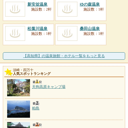
新安並温泉
ゆの森温泉
施設数：2軒
施設数：1軒
松葉川温泉
桑田山温泉
施設数：1軒
施設数：1軒
【高知県】の温泉旅館・ホテル一覧をもっと見る
須崎・四万十
人気スポットランキング
天狗高原キャンプ場
柏島