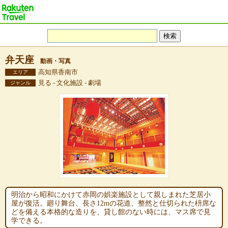
弁天座
動画・写真
高知県香南市
エリア
見る - 文化施設 - 劇場
ジャンル
明治から昭和にかけて赤岡の娯楽施設として親しまれた芝居小
屋が復活。廻り舞台、長さ12mの花道、整然と仕切られた枡席な
どを備える本格的な造りを、貸し館のない時には、マス席で見
学できる。