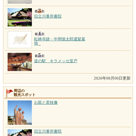
旧立川番所書院
松林寺跡・中岡慎太郎遺髪墓
地
道の駅 キラメッセ室戸
2026年08月06日更新
周辺の
観光スポット
お龍と君枝像
旧立川番所書院