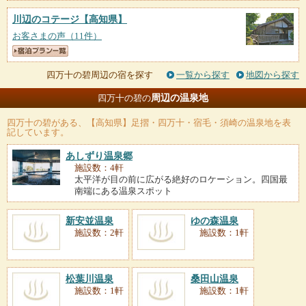
川辺のコテージ
【高知県】
お客さまの声（11件）
四万十の碧周辺の宿を探す
一覧から探す
地図から探す
周辺の温泉地
四万十の碧の
四万十の碧
がある、【高知県】足摺・四万十・宿毛・須崎の温泉地を表
記しています。
あしずり温泉郷
施設数：4軒
太平洋が目の前に広がる絶好のロケーション。四国最
南端にある温泉スポット
新安並温泉
ゆの森温泉
施設数：2軒
施設数：1軒
松葉川温泉
桑田山温泉
施設数：1軒
施設数：1軒