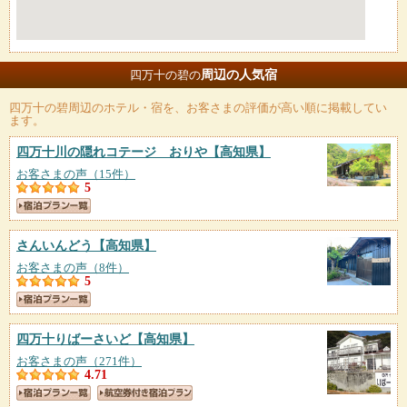
周辺の人気宿
四万十の碧の
四万十の碧
周辺のホテル・宿を、お客さまの評価が高い順に掲載してい
ます。
四万十川の隠れコテージ おりや
【高知県】
お客さまの声（15件）
5
さんいんどう
【高知県】
お客さまの声（8件）
5
四万十りばーさいど
【高知県】
お客さまの声（271件）
4.71