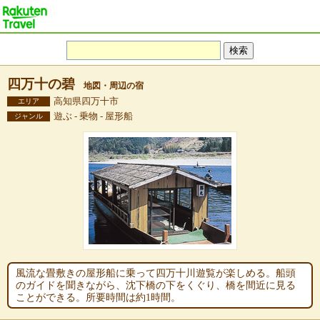
四万十の碧
地図・周辺の宿
高知県四万十市
エリア
遊ぶ - 乗物 - 屋形船
ジャンル
風流な畳敷きの屋形船に乗って四万十川遊覧が楽しめる。船頭
のガイドを聞きながら、沈下橋の下をくぐり、橋を間近に見る
ことができる。所要時間は約1時間。