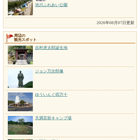
池川ふれあい公園
2026年08月07日更新
周辺の
観光スポット
吉村虎太郎誕生地
ジョン万次郎像
ゆういんぐ四万十
天満宮前キャンプ場