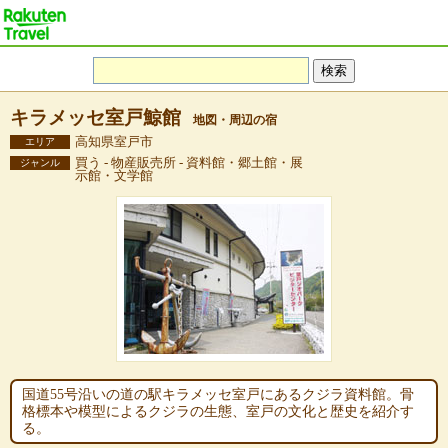
キラメッセ室戸鯨館
地図・周辺の宿
高知県室戸市
エリア
買う - 物産販売所 - 資料館・郷土館・展
ジャンル
示館・文学館
国道55号沿いの道の駅キラメッセ室戸にあるクジラ資料館。骨
格標本や模型によるクジラの生態、室戸の文化と歴史を紹介す
る。