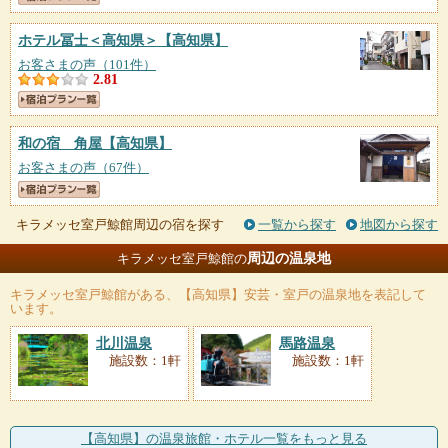
ホテル冨士＜高知県＞
【高知県】
お客さまの声（101件）
2.81
和の宿 角屋
【高知県】
お客さまの声（67件）
キラメッセ室戸鯨館周辺の宿を探す
一覧から探す
地図から探す
周辺の温泉地
キラメッセ室戸鯨館の
キラメッセ室戸鯨館
がある、【高知県】安芸・室戸の温泉地を表記して
います。
北川温泉
馬路温泉
施設数：1軒
施設数：1軒
【高知県】の温泉旅館・ホテル一覧をもっと見る