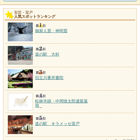
安芸・室戸
人気スポットランキング
御厨人窟・神明窟
道の駅 大杉
旧立川番所書院
松林寺跡・中岡慎太郎遺髪墓
地
道の駅 キラメッセ室戸