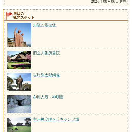
2026年08月06日更新
周辺の
観光スポット
お龍と君枝像
旧立川番所書院
岩崎弥太郎銅像
御厨人窟・神明窟
室戸岬夕陽ヶ丘キャンプ場