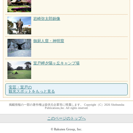
岩崎弥太郎銅像
御厨人窟・神明窟
室戸岬夕陽ヶ丘キャンプ場
安芸・室戸の
観光スポットをもっと見る
掲載情報の一部の著作権は提供元企業等に帰属します。 Copyright（C）2026 Shobunsha
Publications,Inc. All rights reserved.
このページのトップへ
© Rakuten Group, Inc.