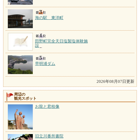
海の駅 東洋町
田野町完全天日塩製塩体験施
設
早明浦ダム
2026年08月07日更新
周辺の
観光スポット
お龍と君枝像
旧立川番所書院