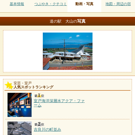
基本情報
つぶやき・クチコミ
動画・写真
地図・周辺の宿
写真
道の駅 大山の
安芸・室戸
人気スポットランキング
室戸海洋深層水アクア・ファ
ーム
吉良川の町並み