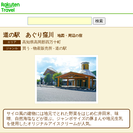
道の駅 あぐり窪川
地図・周辺の宿
高知県高岡郡四万十町
エリア
買う - 物産販売所 - 道の駅
ジャンル
サイロ風の建物には地元でとれた野菜をはじめ仁井田米、味
噌、自然海塩などが並ぶ。ジャンボサイズの豚まんや地元生乳
を使用したオリジナルアイスクリームが人気。