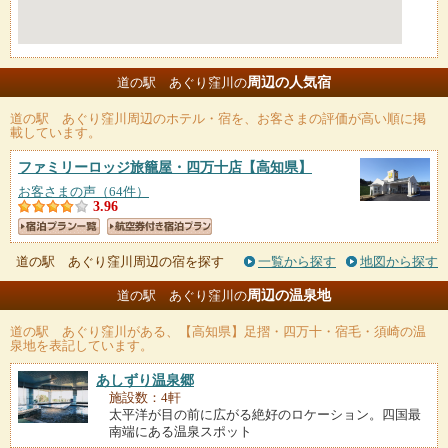
周辺の人気宿
道の駅 あぐり窪川の
道の駅 あぐり窪川
周辺のホテル・宿を、お客さまの評価が高い順に掲
載しています。
ファミリーロッジ旅籠屋・四万十店
【高知県】
お客さまの声（64件）
3.96
道の駅 あぐり窪川周辺の宿を探す
一覧から探す
地図から探す
周辺の温泉地
道の駅 あぐり窪川の
道の駅 あぐり窪川
がある、【高知県】足摺・四万十・宿毛・須崎の温
泉地を表記しています。
あしずり温泉郷
施設数：4軒
太平洋が目の前に広がる絶好のロケーション。四国最
南端にある温泉スポット