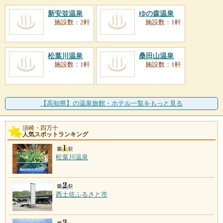
新安並温泉
ゆの森温泉
施設数：2軒
施設数：1軒
松葉川温泉
桑田山温泉
施設数：1軒
施設数：1軒
【高知県】の温泉旅館・ホテル一覧をもっと見る
須崎・四万十
人気スポットランキング
松葉川温泉
西土佐ふるさと市