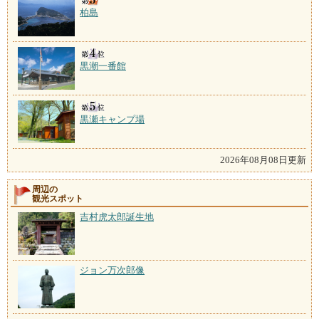
柏島
黒潮一番館
黒瀬キャンプ場
2026年08月08日更新
周辺の
観光スポット
吉村虎太郎誕生地
ジョン万次郎像