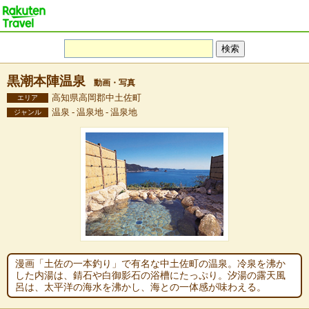
黒潮本陣温泉
動画・写真
高知県高岡郡中土佐町
エリア
温泉 - 温泉地 - 温泉地
ジャンル
漫画「土佐の一本釣り」で有名な中土佐町の温泉。冷泉を沸か
した内湯は、錆石や白御影石の浴槽にたっぷり。汐湯の露天風
呂は、太平洋の海水を沸かし、海との一体感が味わえる。