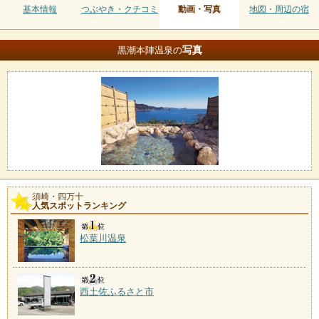
基本情報
つぶやき・クチコミ
動画・写真
地図・周辺の宿
写真
黒潮本陣温泉の
須崎・四万十
人気スポットランキング
松葉川温泉
西土佐ふるさと市