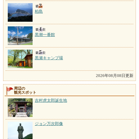
柏島
黒潮一番館
黒瀬キャンプ場
2026年08月08日更新
周辺の
観光スポット
吉村虎太郎誕生地
ジョン万次郎像