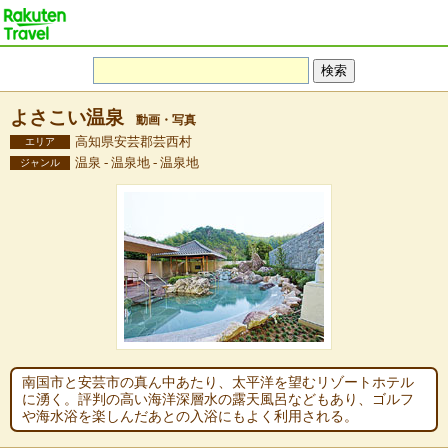
よさこい温泉
動画・写真
高知県安芸郡芸西村
エリア
温泉 - 温泉地 - 温泉地
ジャンル
南国市と安芸市の真ん中あたり、太平洋を望むリゾートホテル
に湧く。評判の高い海洋深層水の露天風呂などもあり、ゴルフ
や海水浴を楽しんだあとの入浴にもよく利用される。