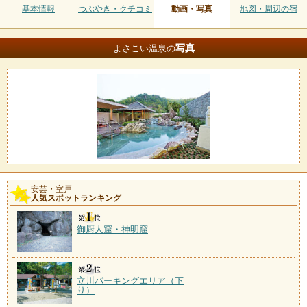
基本情報
つぶやき・クチコミ
動画・写真
地図・周辺の宿
写真
よさこい温泉の
安芸・室戸
人気スポットランキング
御厨人窟・神明窟
立川パーキングエリア（下
り）