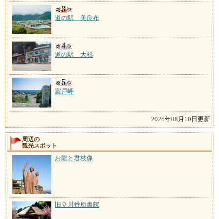
道の駅 美良布
道の駅 大杉
室戸岬
2026年08月10日更新
周辺の
観光スポット
お龍と君枝像
旧立川番所書院