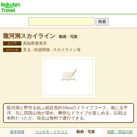
龍河洞スカイライン
動画・写真
高知県香美市
エリア
見る - 街道関係 - スカイライン等
ジャンル
龍河洞と野市を結ぶ総廷長約10kmのドライブコース。南に太平
洋、北に四国山地が望め、爽快なドライブが楽しめる。以前は
有料だったが、現在は無料で通行できる。
基本情報
つぶやき・クチコミ
動画・写真
地図・周辺の宿