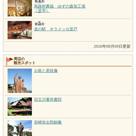
馬路村農協 ゆずの森加工場
（見学）
道の駅 キラメッセ室戸
2026年08月09日更新
周辺の
観光スポット
お龍と君枝像
旧立川番所書院
岩崎弥太郎銅像