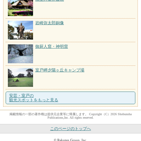
岩崎弥太郎銅像
御厨人窟・神明窟
室戸岬夕陽ヶ丘キャンプ場
安芸・室戸の
観光スポットをもっと見る
掲載情報の一部の著作権は提供元企業等に帰属します。 Copyright（C）2026 Shobunsha
Publications,Inc. All rights reserved.
このページのトップへ
© Rakuten Group, Inc.