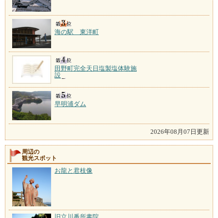
海の駅 東洋町
田野町完全天日塩製塩体験施
設
早明浦ダム
2026年08月07日更新
周辺の
観光スポット
お龍と君枝像
旧立川番所書院