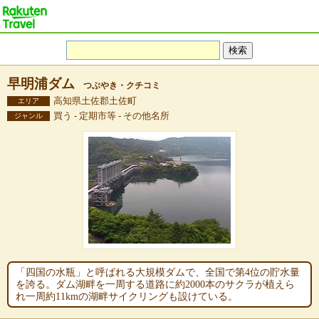
早明浦ダム
つぶやき・クチコミ
高知県土佐郡土佐町
エリア
買う - 定期市等 - その他名所
ジャンル
「四国の水瓶」と呼ばれる大規模ダムで、全国で第4位の貯水量
を誇る。ダム湖畔を一周する道路に約2000本のサクラが植えら
れ一周約11kmの湖畔サイクリングも設けている。