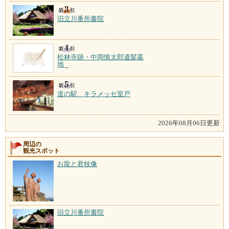
旧立川番所書院
松林寺跡・中岡慎太郎遺髪墓
地
道の駅 キラメッセ室戸
2026年08月06日更新
周辺の
観光スポット
お龍と君枝像
旧立川番所書院