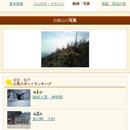
基本情報
つぶやき・クチコミ
動画・写真
地図・周辺の宿
写真
白髪山の
安芸・室戸
人気スポットランキング
御厨人窟・神明窟
道の駅 大杉