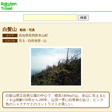
白髪山
動画・写真
高知県長岡郡本山町
エリア
見る - 自然地形 - 山
ジャンル
白髪山県立自然公園の中心で、標高1469mの山。全山に生えるヒ
ノキは樹齢150年から200年。山頂一帯に白骨林があり、ピンク
色のシャクナゲとのコントラストが美しい。