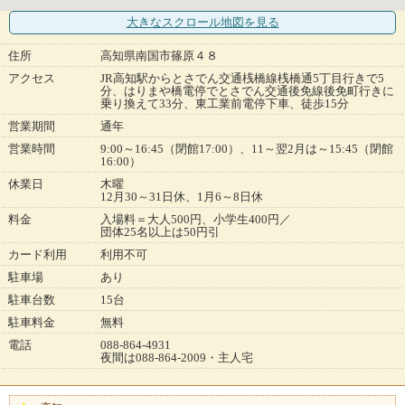
大きなスクロール地図
を見る
住所
高知県南国市篠原４８
アクセス
JR高知駅からとさでん交通桟橋線桟橋通5丁目行きで5
分、はりまや橋電停でとさでん交通後免線後免町行きに
乗り換えて33分、東工業前電停下車、徒歩15分
営業期間
通年
営業時間
9:00～16:45（閉館17:00）、11～翌2月は～15:45（閉館
16:00）
休業日
木曜
12月30～31日休、1月6～8日休
料金
入場料＝大人500円、小学生400円／
団体25名以上は50円引
カード利用
利用不可
駐車場
あり
駐車台数
15台
駐車料金
無料
電話
088-864-4931
夜間は088-864-2009・主人宅