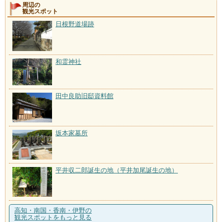
周辺の
観光スポット
日根野道場跡
和霊神社
田中良助旧邸資料館
坂本家墓所
平井収二郎誕生の地（平井加尾誕生の地）
高知・南国・香南・伊野の
観光スポットをもっと見る