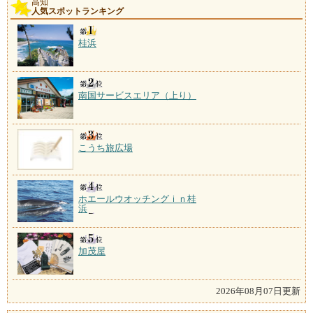
高知
人気スポットランキング
桂浜
南国サービスエリア（上り）
こうち旅広場
ホエールウオッチングｉｎ桂
浜
加茂屋
2026年08月07日更新