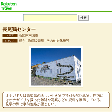
長尾鶏センター
高知県南国市
エリア
買う - 物産販売所 - その他文化施設
ジャンル
オナガドリは高知県の珍しい生き物で特別天然記念物。館内に
はオナガドリを扱った雑誌や写真などの資料を展示している。
見学の際は事前連絡が望ましい。