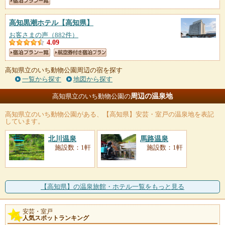
高知黒潮ホテル
【高知県】
お客さまの声（882件）
4.09
高知県立のいち動物公園周辺の宿を探す
一覧から探す
地図から探す
周辺の温泉地
高知県立のいち動物公園の
高知県立のいち動物公園
がある、【高知県】安芸・室戸の温泉地を表記
しています。
北川温泉
馬路温泉
施設数：1軒
施設数：1軒
【高知県】の温泉旅館・ホテル一覧をもっと見る
安芸・室戸
人気スポットランキング