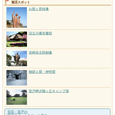
観光スポット
お龍と君枝像
旧立川番所書院
岩崎弥太郎銅像
御厨人窟・神明窟
室戸岬夕陽ヶ丘キャンプ場
安芸・室戸の