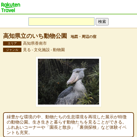
高知県立のいち動物公園
地図・周辺の宿
高知県香南市
エリア
見る - 文化施設 - 動物園
ジャンル
緑豊かな環境の中、動物たちの生息環境を再現した展示が特徴
の動物公園。生き生きと暮らす動物たちを見ることができる。
ふれあいコーナーや「園長と散歩」「裏側探検」など体験イベ
ントも充実。