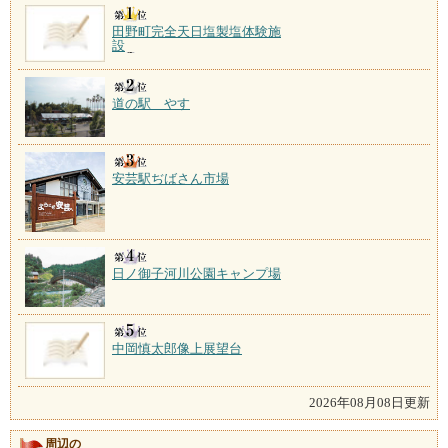
田野町完全天日塩製塩体験施
設
道の駅 やす
安芸駅ぢばさん市場
日ノ御子河川公園キャンプ場
中岡慎太郎像上展望台
2026年08月08日更新
周辺の