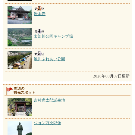
岩本寺
太郎川公園キャンプ場
池川ふれあい公園
2026年08月07日更新
周辺の
観光スポット
吉村虎太郎誕生地
ジョン万次郎像