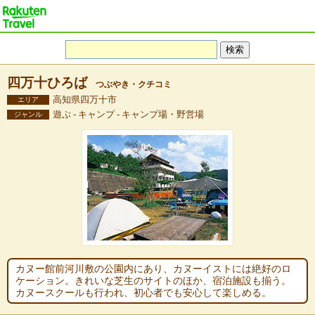
四万十ひろば
つぶやき・クチコミ
高知県四万十市
エリア
遊ぶ - キャンプ - キャンプ場・野営場
ジャンル
カヌー館前河川敷の公園内にあり、カヌーイストには絶好のロ
ケーション。きれいな芝生のサイトのほか、宿泊施設も揃う。
カヌースクールも行われ、初心者でも安心して楽しめる。