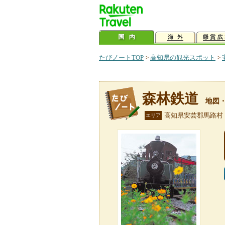
たびノートTOP
>
高知県の観光スポット
>
森林鉄道
地図
高知県安芸郡馬路村
エリア