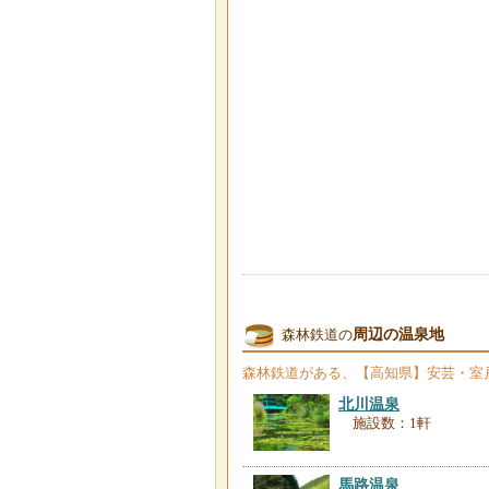
周辺の温泉地
森林鉄道の
森林鉄道
がある、【高知県】安芸・室
北川温泉
施設数：1軒
馬路温泉