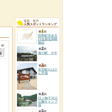
安芸・室戸
人気スポットランキング
田野町完全天
日塩製塩体験
施設
。
(駅
い)
道の駅 やす
安芸駅ぢばさ
ん市場
日ノ御子河川
公園キャンプ
場