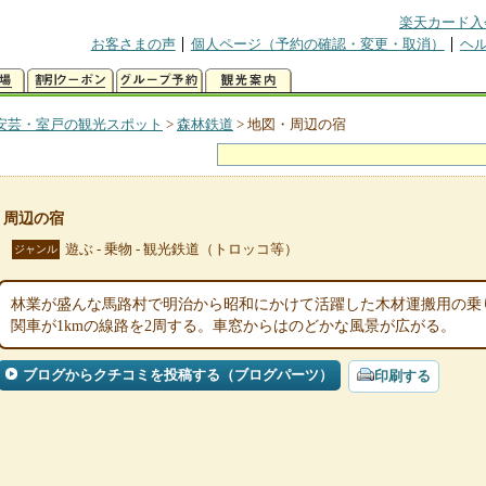
楽天カード入
お客さまの声
個人ページ（予約の確認・変更・取消）
ヘ
安芸・室戸の観光スポット
>
森林鉄道
>
地図・周辺の宿
・周辺の宿
遊ぶ - 乗物 - 観光鉄道（トロッコ等）
ジャンル
林業が盛んな馬路村で明治から昭和にかけて活躍した木材運搬用の乗
関車が1kmの線路を2周する。車窓からはのどかな風景が広がる。
ブログからクチコミを投稿する（ブログパーツ）
印刷する