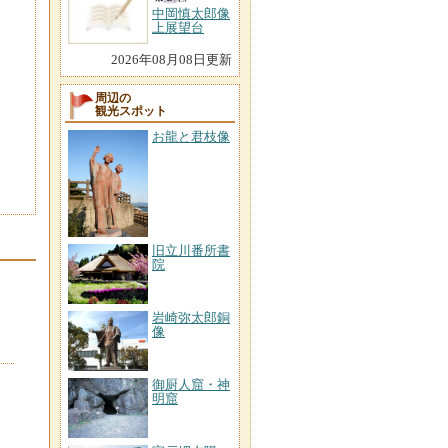
中岡慎太郎像
上展望台
2026年08月08日更新
周辺の
観光スポット
お龍と君枝像
旧立川番所書
院
岩崎弥太郎銅
像
御厨人窟・神
明窟