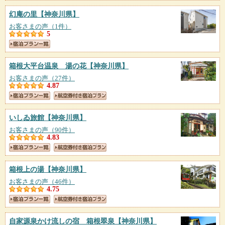
幻庵の里
【神奈川県】
お客さまの声（1件）
5
箱根大平台温泉 湯の花
【神奈川県】
お客さまの声（27件）
4.87
いしゐ旅館
【神奈川県】
お客さまの声（90件）
4.83
箱根上の湯
【神奈川県】
お客さまの声（46件）
4.75
自家源泉かけ流しの宿 箱根翠泉
【神奈川県】