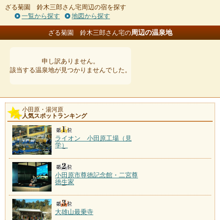
ざる菊園 鈴木三郎さん宅周辺の宿を探す
一覧から探す
地図から探す
周辺の温泉地
ざる菊園 鈴木三郎さん宅の
申し訳ありません。
該当する温泉地が見つかりませんでした。
小田原・湯河原
人気スポットランキング
ライオン 小田原工場（見
学）
小田原市尊徳記念館・二宮尊
徳生家
大雄山最乗寺