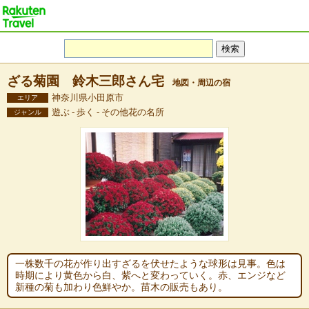
ざる菊園 鈴木三郎さん宅
地図・周辺の宿
神奈川県小田原市
エリア
遊ぶ - 歩く - その他花の名所
ジャンル
一株数千の花が作り出すざるを伏せたような球形は見事。色は
時期により黄色から白、紫へと変わっていく。赤、エンジなど
新種の菊も加わり色鮮やか。苗木の販売もあり。