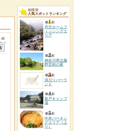
相模湖
人気スポットランキング
丹沢ホームフ
ィッシングエ
リア
。
(駅
い)
神奈川県立藤
野芸術の家
清川リバーラ
ンド
新戸キャンプ
場
中井パーキン
グエリア（上
り）