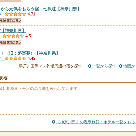
中から元気をもらう宿 七沢荘
【神奈川県】
件）
4.71
館
【神奈川県】
）
4.5
ｇｉ（旧：盛楽苑）
【神奈川県】
件）
4.45
早戸川国際マス釣場周辺の宿を探す
一覧から探す
地図か
松
【神奈川県】
泉地
件）
4.27
県】相模湖・丹沢の温泉地を表記しています。
【神奈川県】
）
4.25
【神奈川県】の温泉旅館・ホテル一覧をもっ
神奈川県】
）
3.92