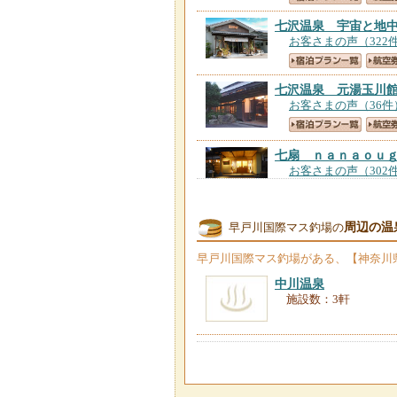
七沢温泉 宇宙と地
お客さまの声（322
七沢温泉 元湯玉川
お客さまの声（36件
七扇 ｎａｎａｏｕ
お客さまの声（302
七沢温泉 旅館 福
周辺の温
早戸川国際マス釣場の
お客さまの声（762
早戸川国際マス釣場
がある、【神奈川
中川温泉
施設数：3軒
七沢温泉 中屋旅館
お客さまの声（69件
ＰＩＣＡさがみ湖
【
お客さまの声（55件