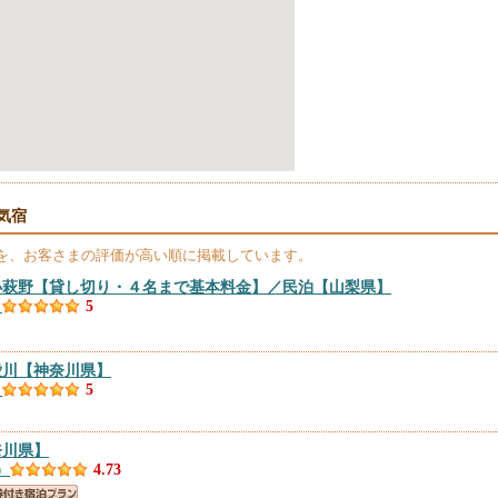
気宿
を、お客さまの評価が高い順に掲載しています。
小萩野【貸し切り・４名まで基本料金】／民泊
【山梨県】
）
5
愛川
【神奈川県】
）
5
奈川県】
）
4.73