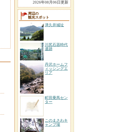
2026年08月06日更新
周辺の
観光スポット
津久井城址
川尻石器時代
遺跡
丹沢ホームフ
ィッシングエ
リア
町田乗馬セン
ター
このまさわキ
ャンプ場