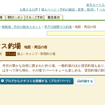
楽天カード入
お客さまの声
個人ページ（予約の確認・変更・取消）
ヘ
>
相模湖・丹沢の観光スポット
>
早戸川国際マス釣場
>
地図・周辺の宿
マス釣場
地図・周辺の宿
区
遊ぶ - キャンプ - 管理釣り場
ジャンル
丹沢の豊かな自然に囲まれた釣り場。一般釣場のほか貸切釣場もあり
はすべて持ち帰れ、その場でバーベキューも楽しめる。貸切釣場の割
ブログからクチコミを投稿する（ブログパーツ）
印刷する