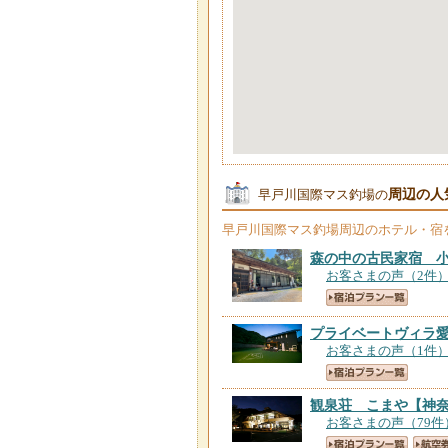
周辺の人
早戸川国際マス釣場の
早戸川国際マス釣場
周辺のホテル・宿
森の中の古民家宿 
お客さまの声（2件
プライベートヴィラ
お客さまの声（1件
観泉荘 こまや
【神
お客さまの声（79件