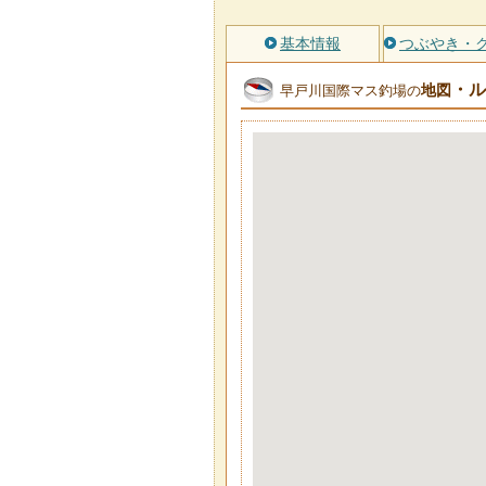
基本情報
つぶやき・
・ル
地図
早戸川国際マス釣場の