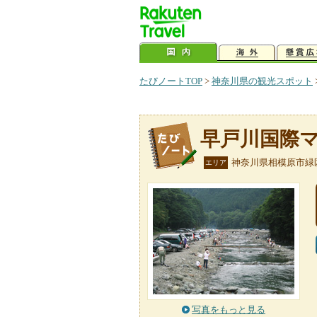
たびノートTOP
>
神奈川県の観光スポット
早戸川国際
神奈川県相模原市緑
エリア
写真をもっと見る