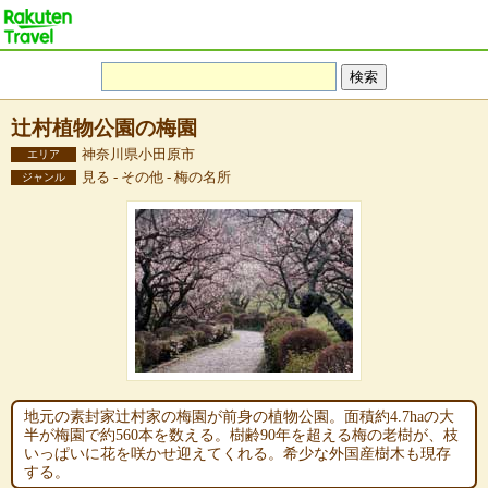
辻村植物公園の梅園
神奈川県小田原市
エリア
見る - その他 - 梅の名所
ジャンル
地元の素封家辻村家の梅園が前身の植物公園。面積約4.7haの大
半が梅園で約560本を数える。樹齢90年を超える梅の老樹が、枝
いっぱいに花を咲かせ迎えてくれる。希少な外国産樹木も現存
する。