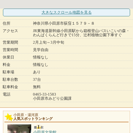
大きなスクロール地図
を見る
住所
神奈川県小田原市荻窪１５７９－８
アクセス
JR東海道新幹線小田原駅から箱根登山バスいこいの森・
わんぱくらんど行きで15分、辻村植物公園下車すぐ
営業期間
2月上旬～3月中旬
営業時間
見学自由
休業日
情報なし
料金
情報なし
駐車場
あり
駐車台数
37台
駐車料金
無料
電話
0465-33-1583
小田原市みどり公園課
小田原・湯河原
人気スポットランキング
小田原文学館