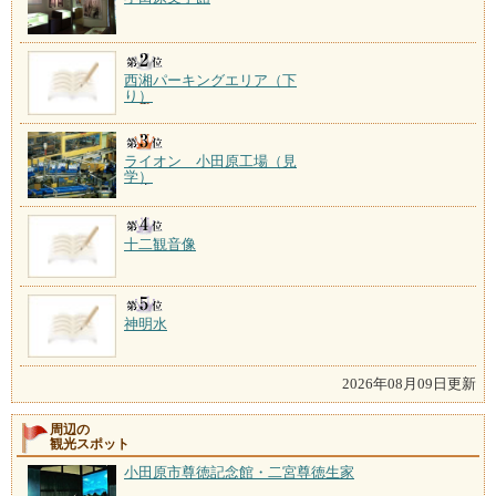
西湘パーキングエリア（下
り）
ライオン 小田原工場（見
学）
十二観音像
神明水
2026年08月09日更新
周辺の
観光スポット
小田原市尊徳記念館・二宮尊徳生家