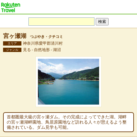
宮ヶ瀬湖
つぶやき・クチコミ
神奈川県愛甲郡清川村
エリア
見る - 自然地形 - 湖沼
ジャンル
首都圏最大級の宮ヶ瀬ダム。その完成によってできた湖。湖畔
の宮ヶ瀬湖畔園地、鳥居原園地など訪れる人々が憩えるよう整
備されている。ダム見学も可能。