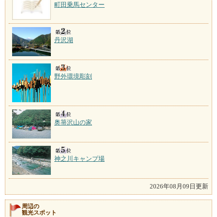
町田乗馬センター
丹沢湖
野外環境彫刻
奥箒沢山の家
神之川キャンプ場
2026年08月09日更新
周辺の
観光スポット