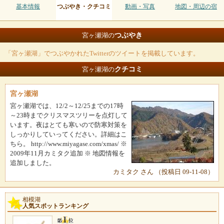
基本情報
つぶやき・クチコミ
動画・写真
地図・周辺の宿
つぶやき
宮ヶ瀬湖の
「宮ヶ瀬湖」でつぶやかれたTwitterのツイートを掲載しています。
クチコミ
宮ヶ瀬湖の
宮ヶ瀬湖
宮ヶ瀬湖では、12/2～12/25までの17時
～23時までクリスマスツリーを点灯して
います。夜はとても寒いので防寒対策を
しっかりしていってください。詳細はこ
ちら。 http://www.miyagase.com/xmas/ ※
2009年11月カミタク追加 ※ 地図情報を
追加しました。
カミタク さん （投稿日 09-11-08）
相模湖
人気スポットランキング