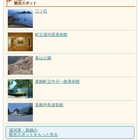
観光スポット
三ツ石
町立湯河原美術館
幕山公園
真鶴町立中川一政美術館
真鶴半島遊覧船
湯河原・真鶴の
観光スポットをもっと見る