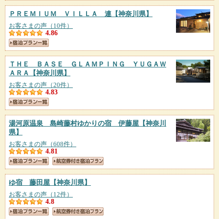
ＰＲＥＭＩＵＭ ＶＩＬＬＡ 連
【神奈川県】
お客さまの声（10件）
4.86
ＴＨＥ ＢＡＳＥ ＧＬＡＭＰＩＮＧ ＹＵＧＡＷ
ＡＲＡ
【神奈川県】
お客さまの声（20件）
4.83
湯河原温泉 島崎藤村ゆかりの宿 伊藤屋
【神奈川
県】
お客さまの声（608件）
4.81
ゆ宿 藤田屋
【神奈川県】
お客さまの声（12件）
4.8