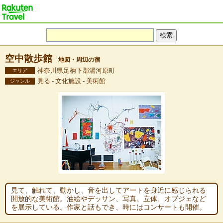
空中散歩館
地図・周辺の宿
神奈川県足柄下郡湯河原町
エリア
見る - 文化施設 - 美術館
ジャンル
見て、触れて、動かし、音を出してアートを身近に感じられる
開放的な美術館。油絵やデッサン、写真、立体、オブジェなど
を展示している。作家と話もでき、時にはコンサートも開催。