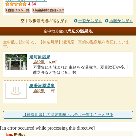
4.64
空中散歩館周辺の宿を探す
一覧から探す
地図から探す
周辺の温泉地
空中散歩館の
空中散歩館
がある、【神奈川県】湯河原・真鶴の温泉地を表記していま
す。
湯河原温泉
施設数：63軒
万葉集にも詠まれた由緒ある温泉地。夏目漱石や芥川
龍之介などをはじめ、数
奥湯河原温泉
施設数：1軒
【神奈川県】の温泉旅館・ホテル一覧をもっと見る
[an error occurred while processing this directive]
周辺の