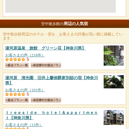
周辺の人気宿
空中散歩館の
空中散歩館
周辺のホテル・宿を、お客さまの評価が高い順に掲載してい
ます。
湯河原温泉 旅館 グリーン荘
【神奈川県】
お客さまの声（218件）
5
湯河原 清光園 旧井上馨侯爵家別邸の宿
【神奈川
県】
お客さまの声（101件）
5
ｔｒｅｅｓｉｄｅ ｈｏｔｅｌ＆ａｐａｒｔｍｅｎ
ｔ
【神奈川県】
お客さまの声（15件）