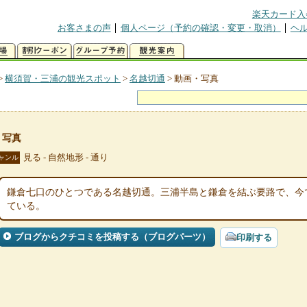
楽天カード入
お客さまの声
個人ページ（予約の確認・変更・取消）
ヘ
>
横須賀・三浦の観光スポット
>
名越切通
>
動画・写真
・写真
見る - 自然地形 - 通り
ャンル
鎌倉七口のひとつである名越切通。三浦半島と鎌倉を結ぶ要路で、今
ている。
ブログからクチコミを投稿する（ブログパーツ）
印刷する