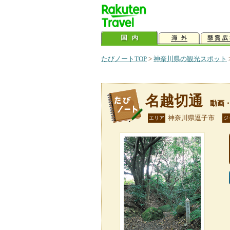
たびノートTOP
>
神奈川県の観光スポット
名越切通
動画
神奈川県逗子市
エリア
ジ