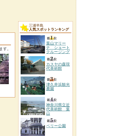
三浦半島
人気スポットランキング
葉山マリー
ナ ショート
ます。
クルージング
カスヤの森現
代美術館
津久井浜観光
農園
神奈川県立近
代美術館 葉
山
ペリー公園