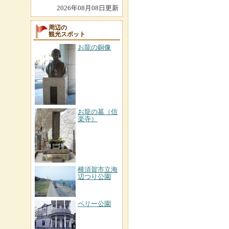
2026年08月08日更新
周辺の
観光スポット
お龍の銅像
お龍の墓（信
楽寺）
横須賀市立海
辺つり公園
ペリー公園