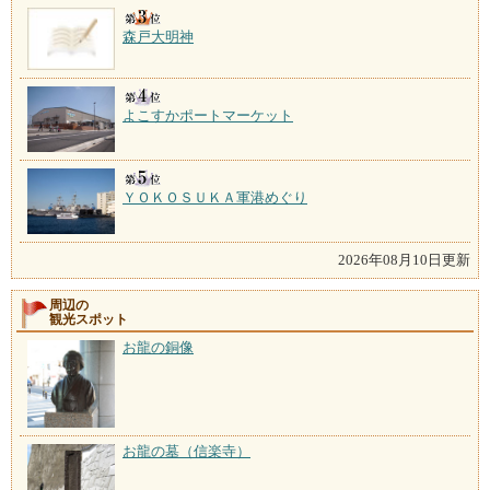
森戸大明神
よこすかポートマーケット
ＹＯＫＯＳＵＫＡ軍港めぐり
2026年08月10日更新
周辺の
観光スポット
お龍の銅像
お龍の墓（信楽寺）