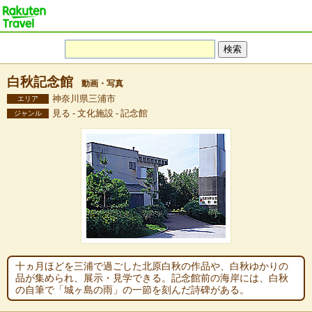
白秋記念館
動画・写真
神奈川県三浦市
エリア
見る - 文化施設 - 記念館
ジャンル
十ヵ月ほどを三浦で過ごした北原白秋の作品や、白秋ゆかりの
品が集められ、展示・見学できる。記念館前の海岸には、白秋
の自筆で「城ヶ島の雨」の一節を刻んだ詩碑がある。