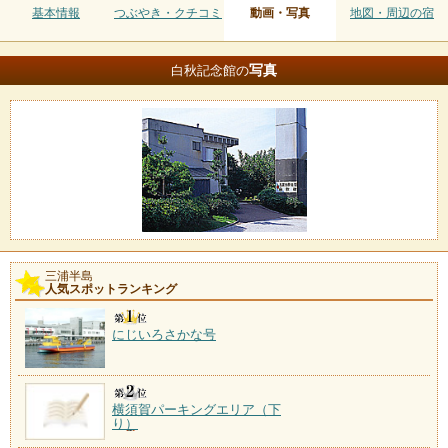
基本情報
つぶやき・クチコミ
動画・写真
地図・周辺の宿
写真
白秋記念館の
三浦半島
人気スポットランキング
にじいろさかな号
横須賀パーキングエリア（下
り）