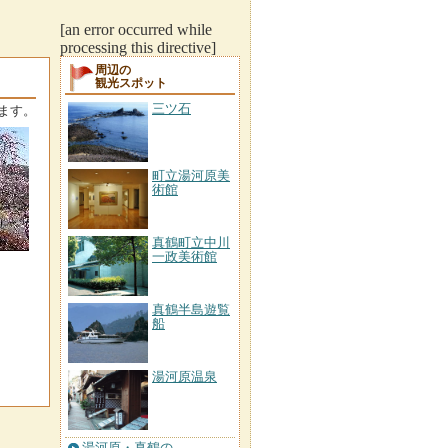
[an error occurred while
processing this directive]
周辺の
観光スポット
三ツ石
ます。
町立湯河原美
術館
真鶴町立中川
一政美術館
真鶴半島遊覧
船
湯河原温泉
湯河原・真鶴の