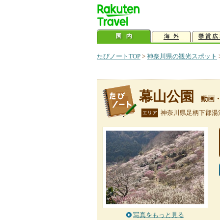
たびノートTOP
>
神奈川県の観光スポット
幕山公園
動画
神奈川県足柄下郡湯
エリア
写真をもっと見る