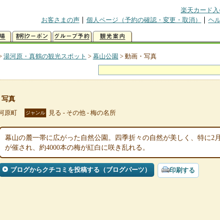
楽天カード入
お客さまの声
個人ページ（予約の確認・変更・取消）
ヘ
>
湯河原・真鶴の観光スポット
>
幕山公園
>
動画・写真
・写真
河原町
見る - その他 - 梅の名所
ジャンル
幕山の麓一帯に広がった自然公園。四季折々の自然が美しく、特に2
が催され、約4000本の梅が紅白に咲き乱れる。
ブログからクチコミを投稿する（ブログパーツ）
印刷する