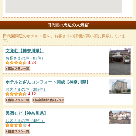
周辺の人気宿
田代園の
田代園
周辺のホテル・宿を、お客さまの評価が高い順に掲載していま
す。
文覚荘
【神奈川県】
お客さまの声（81件）
4.23
ホテルとざんコンフォート開成
【神奈川県】
お客さまの声（298件）
4.12
民宿せど
【神奈川県】
お客さまの声（48件）
4