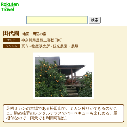
田代園
地図・周辺の宿
神奈川県足柄上郡松田町
エリア
買う - 物産販売所 - 観光農園・農場
ジャンル
足柄ミカンの本場である松田山で、ミカン狩りができるのがこ
こ。眺め抜群のレンタルテラスでバーベキューも楽しめる。屋
根付なので、雨天でも利用可能だ。