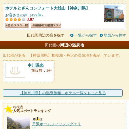
ホテルとざんコンフォート大雄山
【神奈川県】
お客さまの声（499件）
3.87
田代園周辺の宿を探す
一覧から探す
地図から探す
周辺の温泉地
田代園の
田代園
がある、【神奈川県】相模湖・丹沢の温泉地を表記しています。
中川温泉
施設数：3軒
【神奈川県】の温泉旅館・ホテル一覧をもっと見る
相模湖
人気スポットランキング
丹沢ホームフィッシングエリ
ア