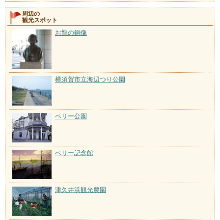
周辺の
観光スポット
お龍の銅像
横須賀市立海辺つり公園
ペリー公園
ペリー記念館
津久井浜観光農園