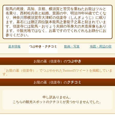
龍馬の死後、高知、京都、横須賀と苦労を重ねたお龍はツルと
名乗り、西村松兵衛と結婚。貧困の中、明治39年66歳で亡くな
り、神奈川県横須賀市大津町の信楽寺（しんぎょうじ）に眠り
ます。墓石には贈正四位阪本龍馬之妻龍子之墓と刻まれていま
す。信楽寺には龍馬・おりょう夫婦の等身大の木造座像もあり
ます。※観光地ではなく、お墓ですのでくれぐれもお静かにお
参りください。
基本情報
つぶやき・クチコミ
動画・写真
地図・周辺の宿
つぶやき
お龍の墓（信楽寺）の
「お龍の墓（信楽寺）」でつぶやかれたTwitterのツイートを掲載していま
す。
クチコミ
お龍の墓（信楽寺）の
申し訳ありません。
こちらの観光スポットのクチコミが見つかりませんでした。