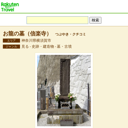
お龍の墓（信楽寺）
つぶやき・クチコミ
神奈川県横須賀市
エリア
見る - 史跡・建造物 - 墓・古墳
ジャンル