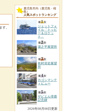
鹿児島市内（鹿児島・桜
島）
人気スポットランキング
ジェットフォ
ます。
イル「トッピ
ー＆ロケッ
ト」
湯之平展望所
有村溶岩展望
所
カゴシマシテ
ィビュー
ザビエル滞鹿
記念碑
2026年08月08日更新