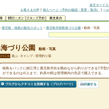
楽天カード入
お客さまの声
個人ページ（予約の確認・変更・取消）
ヘ
>
鹿児島・桜島の観光スポット
>
鹿児島市桜島海づり公園
>
動画・写真
島海づり公園
動画・写真
遊ぶ - キャンプ - 管理釣り場
ジャンル
桜島をバックに錦江湾と鹿児島市街を眺めながら釣りができるT字型の
ができるのは45人まで。釣具や餌は管理棟内の売店で購入できる。
ブログからクチコミを投稿する（ブログパーツ）
印刷する