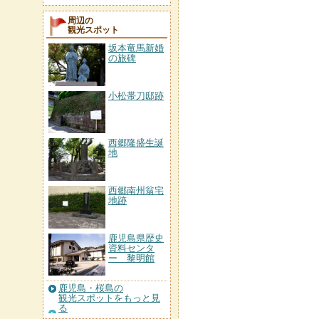
周辺の
観光スポット
坂本竜馬新婚
の旅碑
小松帯刀邸跡
西郷隆盛生誕
地
西郷南州翁宅
地跡
鹿児島県歴史
資料センタ
ー 黎明館
鹿児島・桜島の
観光スポットをもっと見
る