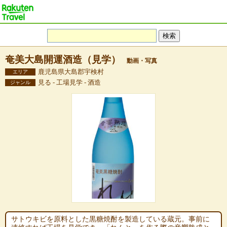
奄美大島開運酒造（見学）
動画・写真
鹿児島県大島郡宇検村
エリア
見る - 工場見学 - 酒造
ジャンル
サトウキビを原料とした黒糖焼酎を製造している蔵元。事前に