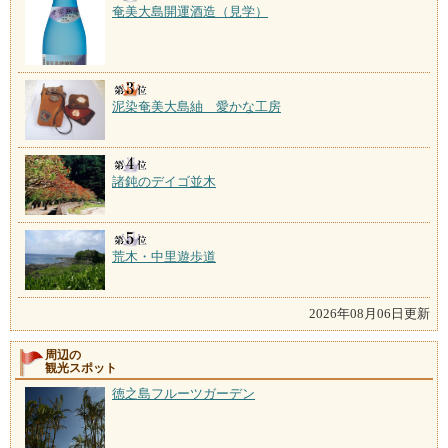
奄美大島開運酒造（見学）
泥染奄美大島紬 愛かな工房
諸鈍のデイゴ並木
荒木・中里遊歩道
2026年08月06日更新
周辺の
観光スポット
徳之島フルーツガーデン