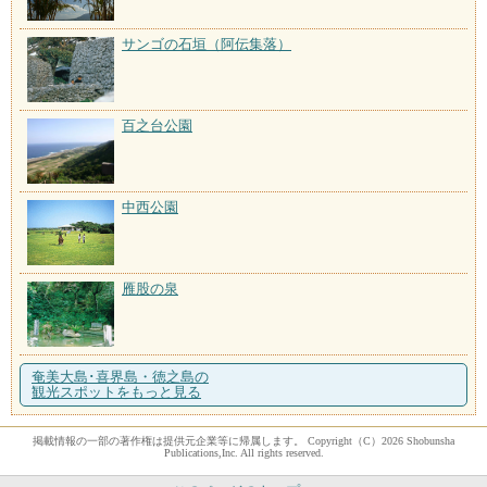
サンゴの石垣（阿伝集落）
百之台公園
中西公園
雁股の泉
奄美大島･喜界島・徳之島の
観光スポットをもっと見る
掲載情報の一部の著作権は提供元企業等に帰属します。 Copyright（C）2026 Shobunsha
Publications,Inc. All rights reserved.