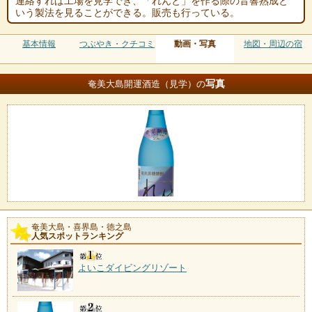
連絡すれば工場を見学でき、「れんと」を作る際の音響熟成と
いう製法を見ることができる。販売も行っている。
基本情報
つぶやき・クチコミ
動画・写真
地図・周辺の宿
写真
奄美大島開運酒造（見学）の
奄美大島・喜界島・徳之島
人気スポットランキング
よいこダイビングリゾート