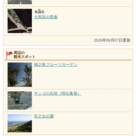
大和浜の群倉
2026年08月07日更新
周辺の
観光スポット
徳之島フルーツガーデン
サンゴの石垣（阿伝集落）
百之台公園