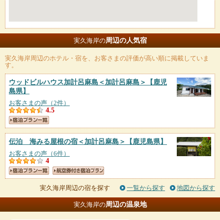
周辺の人気宿
実久海岸の
実久海岸
周辺のホテル・宿を、お客さまの評価が高い順に掲載していま
す。
ウッドビルハウス加計呂麻島＜加計呂麻島＞
【鹿児
島県】
お客さまの声（2件）
4.5
伝泊 海みる屋根の宿＜加計呂麻島＞
【鹿児島県】
お客さまの声（6件）
4
実久海岸周辺の宿を探す
一覧から探す
地図から探す
周辺の温泉地
実久海岸の