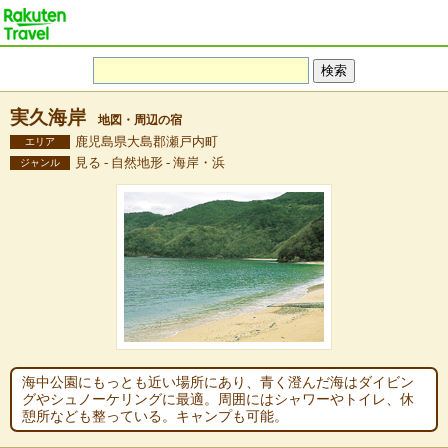
実久海岸
地図・周辺の宿
鹿児島県大島郡瀬戸内町
エリア
見る - 自然地形 - 海岸・浜
ジャンル
海中公園にもっとも近い場所にあり、青く澄んだ海はダイビン
グやシュノーケリングに最適。周囲にはシャワーやトイレ、休
憩所なども整っている。キャンプも可能。