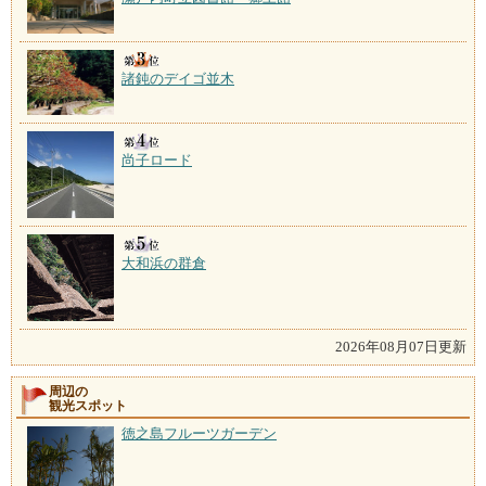
諸鈍のデイゴ並木
尚子ロード
大和浜の群倉
2026年08月07日更新
周辺の
観光スポット
徳之島フルーツガーデン