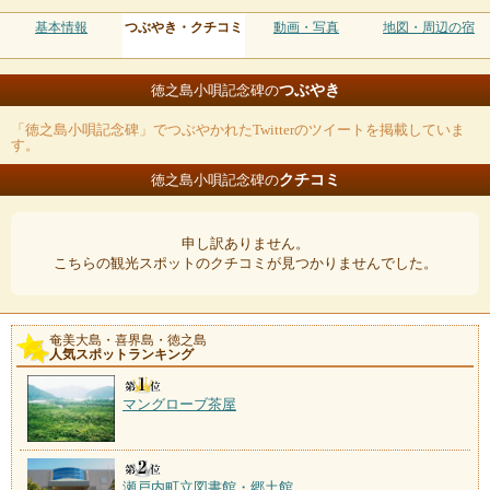
基本情報
つぶやき・クチコミ
動画・写真
地図・周辺の宿
つぶやき
徳之島小唄記念碑の
「徳之島小唄記念碑」でつぶやかれたTwitterのツイートを掲載していま
す。
クチコミ
徳之島小唄記念碑の
申し訳ありません。
こちらの観光スポットのクチコミが見つかりませんでした。
奄美大島・喜界島・徳之島
人気スポットランキング
マングローブ茶屋
瀬戸内町立図書館・郷土館