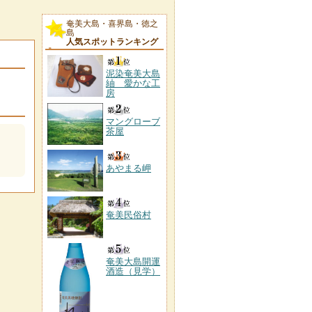
奄美大島・喜界島・徳之
島
人気スポットランキング
泥染奄美大島
紬 愛かな工
房
マングローブ
茶屋
あやまる岬
奄美民俗村
奄美大島開運
酒造（見学）