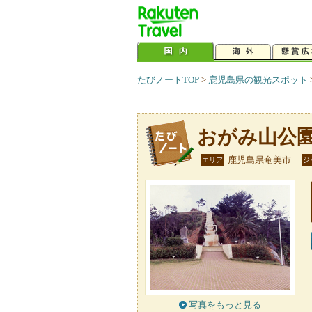
たびノートTOP
>
鹿児島県の観光スポット
おがみ山公
鹿児島県奄美市
エリア
ジ
写真をもっと見る