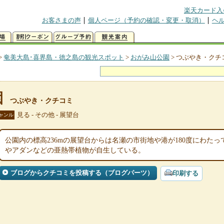
楽天カード入
お客さまの声
個人ページ（予約の確認・変更・取消）
ヘ
>
奄美大島･喜界島・徳之島の観光スポット
>
おがみ山公園
>
つぶやき・クチ
園
つぶやき・クチコミ
見る - その他 - 展望台
ャンル
公園内の標高236mの展望台からは名瀬の市街地や港が180度にわた
やアダンなどの亜熱帯植物が自生している。
ブログからクチコミを投稿する（ブログパーツ）
印刷する