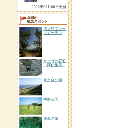
2026年08月08日更新
周辺の
観光スポット
徳之島フルー
ツガーデン
サンゴの石垣
（阿伝集落）
百之台公園
中西公園
雁股の泉