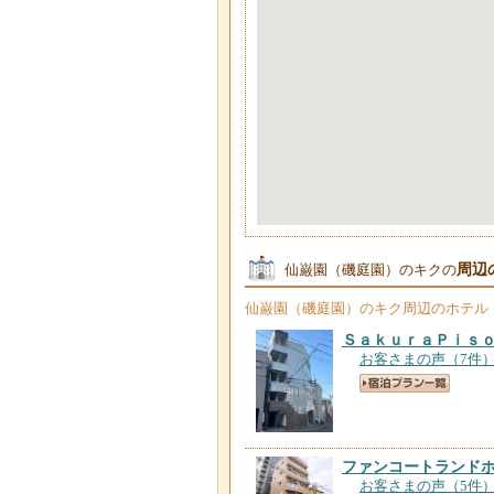
周辺
仙巌園（磯庭園）のキクの
仙巌園（磯庭園）のキク
周辺のホテル
ＳａｋｕｒａＰｉｓ
お客さまの声（7件
ファンコートランド
お客さまの声（5件