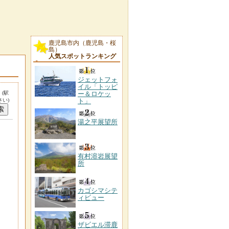
鹿児島市内（鹿児島・桜
島）
人気スポットランキング
ジェットフォ
イル「トッピ
。
(駅
ー＆ロケッ
い)
ト」
湯之平展望所
有村溶岩展望
所
カゴシマシテ
ィビュー
ザビエル滞鹿