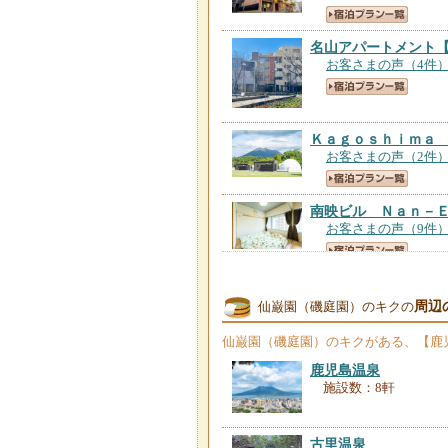
名山アパートメント
お客さまの声（4件
Ｋａｇｏｓｈｉｍａ
お客さまの声（2件
南映ビル Ｎａｎ－
お客さまの声（9件
ＲＯＩ ＳＰＡＣＥ
お客さまの声（6件
周辺
仙巌園（磯庭園）のキクの
仙巌園（磯庭園）のキク
がある、【鹿
易居町セイロン
【鹿
鹿児島温泉
お客さまの声（53件
施設数：8軒
ＳＴＡＹＴＵＳ
【鹿
古里温泉
お客さまの声（41件