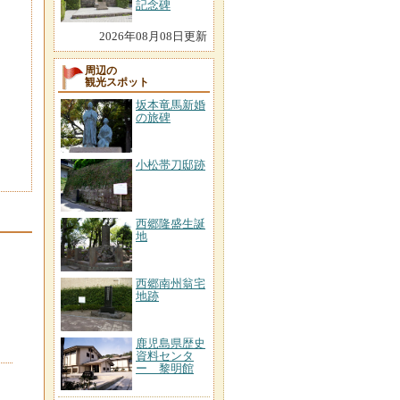
記念碑
2026年08月08日更新
周辺の
観光スポット
坂本竜馬新婚
の旅碑
小松帯刀邸跡
西郷隆盛生誕
地
西郷南州翁宅
地跡
鹿児島県歴史
資料センタ
ー 黎明館