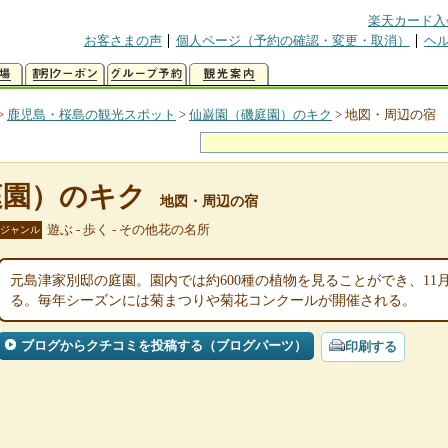
楽天カード入
お客さまの声
個人ページ（予約の確認・変更・取消）
ヘ
>
鹿児島・桜島の観光スポット
>
仙巌園（磯庭園）のキク
>
地図・周辺の宿
庭園）のキク
地図・周辺の宿
遊ぶ - 歩く - その他花の名所
ジャンル
元島津家別邸の庭園。園内では約600種の植物を見ることができ、11月は5
る。毎年シーズンには菊まつりや菊花コンクールが開催される。
ブログからクチコミを投稿する（ブログパーツ）
印刷する