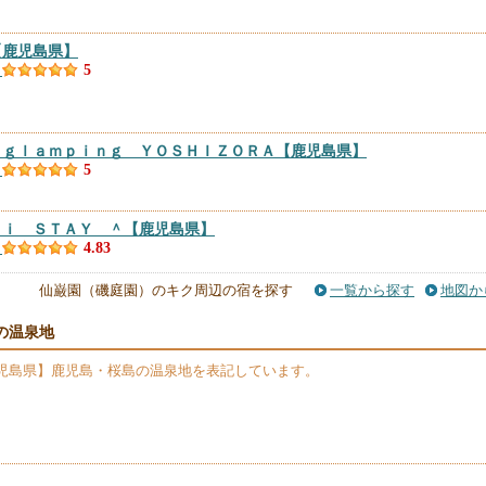
【鹿児島県】
）
5
 ｇｌａｍｐｉｎｇ ＹＯＳＨＩＺＯＲＡ
【鹿児島県】
）
5
Ｅｉ ＳＴＡＹ ＾
【鹿児島県】
）
4.83
仙巌園（磯庭園）のキク周辺の宿を探す
一覧から探す
地図か
 鹿児島（ロイスペース鹿児島）
【鹿児島県】
）
4.83
の温泉地
児島県】鹿児島・桜島の温泉地を表記しています。
児島県】
）
4.67
児島県】
）
4.66