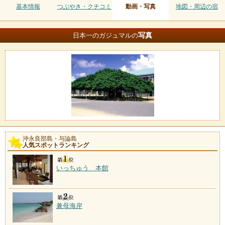
基本情報
つぶやき・クチコミ
動画・写真
地図・周辺の宿
写真
日本一のガジュマルの
沖永良部島・与論島
人気スポットランキング
いっちゅう 本館
兼母海岸