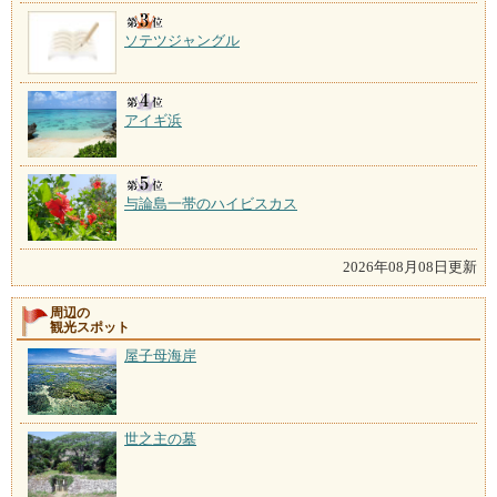
ソテツジャングル
アイギ浜
与論島一帯のハイビスカス
2026年08月08日更新
周辺の
観光スポット
屋子母海岸
世之主の墓