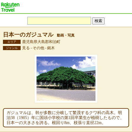
日本一のガジュマル
動画・写真
鹿児島県大島郡和泊町
エリア
見る - その他 - 銘木
ジャンル
ガジュマルは、幹が多数に分岐して繁茂するクワ科の高木。明
治38（1905）年に国頭小学校の第1回卒業生が植樹したもので、
日本一の大きさを誇る。根回り8m、枝張り直径22m。