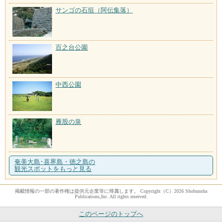
サンゴの石垣（阿伝集落）
百之台公園
中西公園
雁股の泉
奄美大島･喜界島・徳之島の
観光スポットをもっと見る
掲載情報の一部の著作権は提供元企業等に帰属します。 Copyright（C）2026 Shobunsha
Publications,Inc. All rights reserved.
このページのトップへ