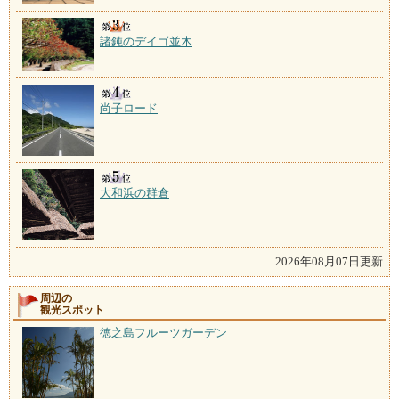
諸鈍のデイゴ並木
尚子ロード
大和浜の群倉
2026年08月07日更新
周辺の
観光スポット
徳之島フルーツガーデン