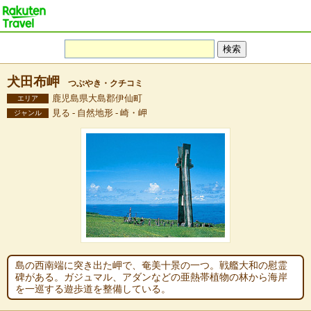
犬田布岬
つぶやき・クチコミ
鹿児島県大島郡伊仙町
エリア
見る - 自然地形 - 崎・岬
ジャンル
島の西南端に突き出た岬で、奄美十景の一つ。戦艦大和の慰霊
碑がある。ガジュマル、アダンなどの亜熱帯植物の林から海岸
を一巡する遊歩道を整備している。