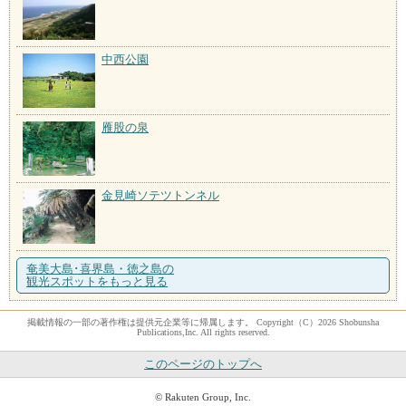
中西公園
雁股の泉
金見崎ソテツトンネル
奄美大島･喜界島・徳之島の
観光スポットをもっと見る
掲載情報の一部の著作権は提供元企業等に帰属します。 Copyright（C）2026 Shobunsha
Publications,Inc. All rights reserved.
このページのトップへ
© Rakuten Group, Inc.