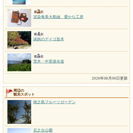
泥染奄美大島紬 愛かな工房
諸鈍のデイゴ並木
荒木・中里遊歩道
2026年08月06日更新
周辺の
観光スポット
徳之島フルーツガーデン
百之台公園