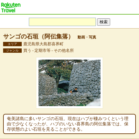
サンゴの石垣（阿伝集落）
動画・写真
鹿児島県大島郡喜界町
エリア
買う - 定期市等 - その他名所
ジャンル
奄美諸島に多いサンゴの石垣。現在はハブが棲みつくという理
由で少なくなったが、ハブのいない喜界島の阿伝集落では、保
存状態のよい石垣を見ることができる。