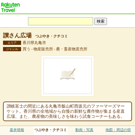
讃さん広場
つぶやき・クチコミ
香川県丸亀市
エリア
買う - 物産販売所 - 農・畜産物直売所
ジャンル
讃岐富士の間近にある丸亀市飯山町西坂元のファーマーズマー
ケット。香川県の全地域から自慢の新鮮な農作物が集まる産直
広場。また、農産物の美味しさを味わう試食コーナーもある。
基本情報
つぶやき・クチコミ
動画・写真
地図・周辺の宿