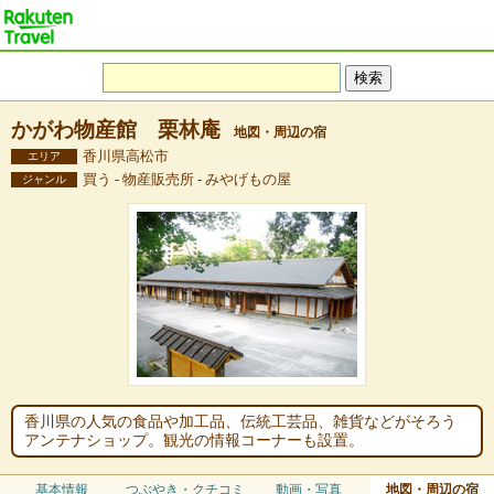
かがわ物産館 栗林庵
地図・周辺の宿
香川県高松市
エリア
買う - 物産販売所 - みやげもの屋
ジャンル
香川県の人気の食品や加工品、伝統工芸品、雑貨などがそろう
アンテナショップ。観光の情報コーナーも設置。
基本情報
つぶやき・クチコミ
動画・写真
地図・周辺の宿