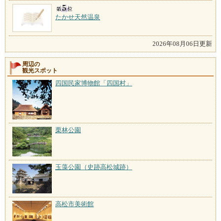
たかせ天然温泉
2026年08月06日更新
周辺の
観光スポット
四国民家博物館「四国村」
栗林公園
玉藻公園（史跡高松城跡）
高松市美術館