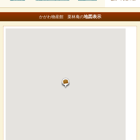
地図
表示
かがわ物産館 栗林庵の