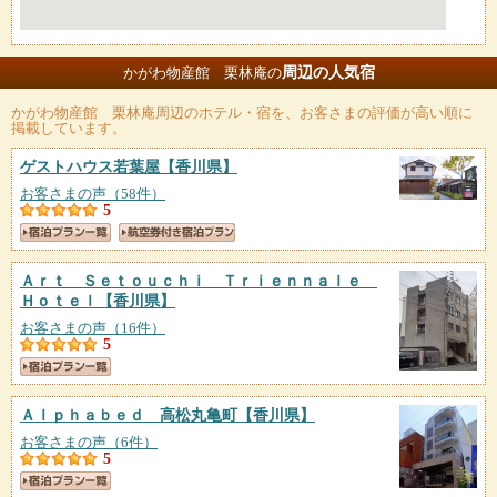
周辺の人気宿
かがわ物産館 栗林庵の
かがわ物産館 栗林庵
周辺のホテル・宿を、お客さまの評価が高い順に
掲載しています。
ゲストハウス若葉屋
【香川県】
お客さまの声（58件）
5
Ａｒｔ Ｓｅｔｏｕｃｈｉ Ｔｒｉｅｎｎａｌｅ
Ｈｏｔｅｌ
【香川県】
お客さまの声（16件）
5
Ａｌｐｈａｂｅｄ 高松丸亀町
【香川県】
お客さまの声（6件）
5