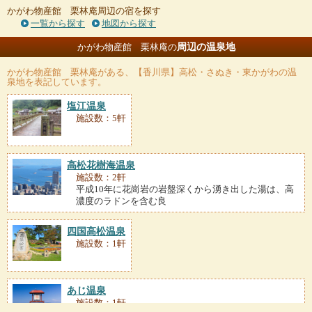
かがわ物産館 栗林庵周辺の宿を探す
一覧から探す
地図から探す
周辺の温泉地
かがわ物産館 栗林庵の
かがわ物産館 栗林庵
がある、【香川県】高松・さぬき・東かがわの温
泉地を表記しています。
塩江温泉
施設数：5軒
高松花樹海温泉
施設数：2軒
平成10年に花崗岩の岩盤深くから湧き出した湯は、高
濃度のラドンを含む良
四国高松温泉
施設数：1軒
あじ温泉
施設数：1軒