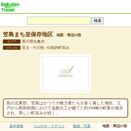
笠島まち並保存地区
地図・周辺の宿
香川県丸亀市
エリア
見る - その他 - 伝統的町並み
ジャンル
島の北東部、笠島はかつての権力者たちが多く暮した地区。江
戸から昭和初期にかけて塩飽大工が建てた約100棟の町家が保存
され、美しい町並みが続く。
基本情報
つぶやき・クチコミ
動画・写真
地図・周辺の宿