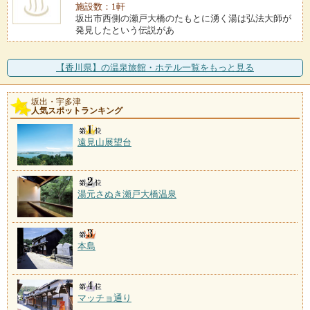
施設数：1軒
坂出市西側の瀬戸大橋のたもとに湧く湯は弘法大師が
発見したという伝説があ
【香川県】の温泉旅館・ホテル一覧をもっと見る
坂出・宇多津
人気スポットランキング
遠見山展望台
湯元さぬき瀬戸大橋温泉
本島
マッチョ通り