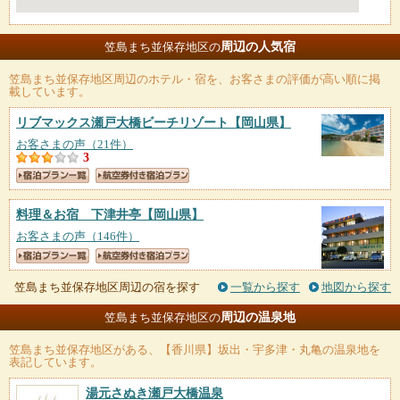
周辺の人気宿
笠島まち並保存地区の
笠島まち並保存地区
周辺のホテル・宿を、お客さまの評価が高い順に掲
載しています。
リブマックス瀬戸大橋ビーチリゾート
【岡山県】
お客さまの声（21件）
3
料理＆お宿 下津井亭
【岡山県】
お客さまの声（146件）
笠島まち並保存地区周辺の宿を探す
一覧から探す
地図から探す
周辺の温泉地
笠島まち並保存地区の
笠島まち並保存地区
がある、【香川県】坂出・宇多津・丸亀の温泉地を
表記しています。
湯元さぬき瀬戸大橋温泉