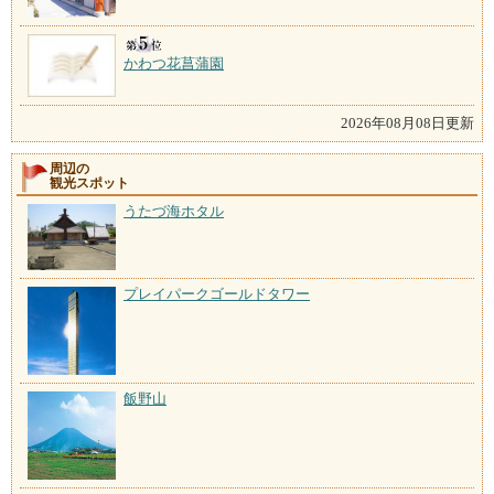
かわつ花菖蒲園
2026年08月08日更新
周辺の
観光スポット
うたづ海ホタル
プレイパークゴールドタワー
飯野山