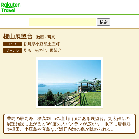
檀山展望台
動画・写真
香川県小豆郡土庄町
エリア
見る - その他 - 展望台
ジャンル
豊島の最高峰、標高339mの壇山山頂にある展望台。丸太作りの
展望施設に上がると360度の大パノラマが広がり、眼下に唐櫃港
や棚田、小豆島や直島など瀬戸内海の島が眺められる。