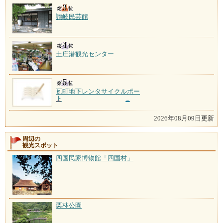
讃岐民芸館
土庄港観光センター
瓦町地下レンタサイクルポー
ト
2026年08月09日更新
周辺の
観光スポット
四国民家博物館「四国村」
栗林公園