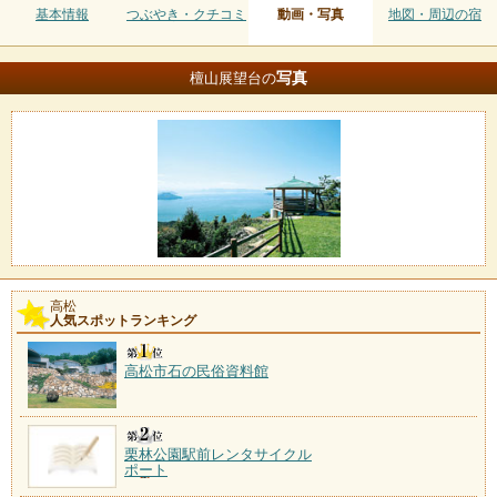
基本情報
つぶやき・クチコミ
動画・写真
地図・周辺の宿
写真
檀山展望台の
高松
人気スポットランキング
高松市石の民俗資料館
栗林公園駅前レンタサイクル
ポート