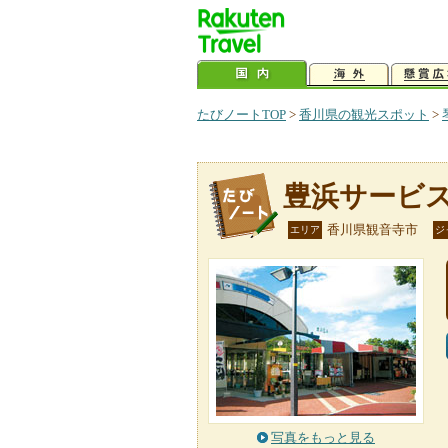
たびノートTOP
>
香川県の観光スポット
>
豊浜サービ
香川県観音寺市
エリア
ジ
写真をもっと見る