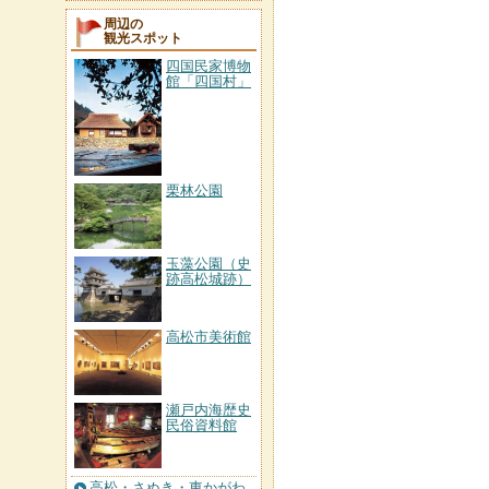
周辺の
観光スポット
四国民家博物
館「四国村」
栗林公園
玉藻公園（史
跡高松城跡）
高松市美術館
瀬戸内海歴史
民俗資料館
高松・さぬき・東かがわ