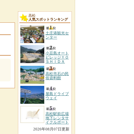
高松
人気スポットランキング
土庄港観光セ
ンター
小豆島オート
ビレッジＹＯ
ＳＨＩＤＡ
高松市石の民
俗資料館
屋島ドライブ
ウェイ
高松駅前広場
地下レンタサ
イクルポート
2026年08月07日更新