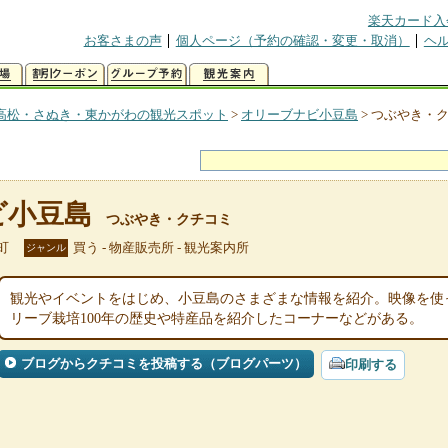
楽天カード入
お客さまの声
個人ページ（予約の確認・変更・取消）
ヘ
高松・さぬき・東かがわの観光スポット
>
オリーブナビ小豆島
>
つぶやき・
ビ小豆島
つぶやき・クチコミ
町
買う - 物産販売所 - 観光案内所
ジャンル
観光やイベントをはじめ、小豆島のさまざまな情報を紹介。映像を使
リーブ栽培100年の歴史や特産品を紹介したコーナーなどがある。
ブログからクチコミを投稿する（ブログパーツ）
印刷する