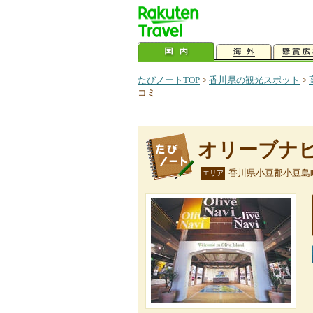
たびノートTOP
>
香川県の観光スポット
>
コミ
オリーブナ
香川県小豆郡小豆島
エリア