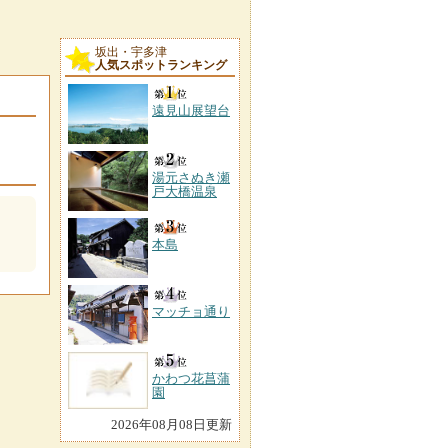
坂出・宇多津
人気スポットランキング
遠見山展望台
湯元さぬき瀬
戸大橋温泉
本島
マッチョ通り
かわつ花菖蒲
園
2026年08月08日更新