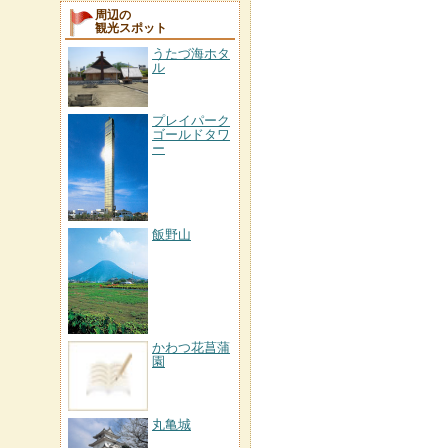
周辺の
観光スポット
うたづ海ホタ
ル
プレイパーク
ゴールドタワ
ー
飯野山
かわつ花菖蒲
園
丸亀城