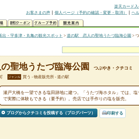
楽天カード入
お客さまの声
個人ページ（予約の確認・変更・取消）
ヘ
坂出・宇多津・丸亀の観光スポット
>
道の駅 恋人の聖地うたづ臨海公園
>
人の聖地うたづ臨海公園
つぶやき・クチコミ
町
買う - 物産販売所 - 道の駅
ジャンル
瀬戸大橋を一望できる塩田跡地に建つ。「うたづ海ホタル」では、塩
で実際に体験もできる（要予約）。売店では手作りの塩を販売。
ブログからクチコミを投稿する（ブログパーツ）
印刷する