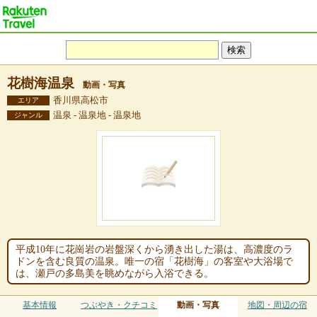
花樹海温泉
動画・写真
香川県高松市
エリア
温泉 - 温泉地 - 温泉地
ジャンル
平成10年に花崗岩の岩盤深くから湧き出した湯は、高濃度のラ
ドンを含む良質の温泉。唯一の宿「花樹海」の客室や大浴場で
は、瀬戸の多島美を眺めながら入浴できる。
基本情報
つぶやき・クチコミ
動画・写真
地図・周辺の宿