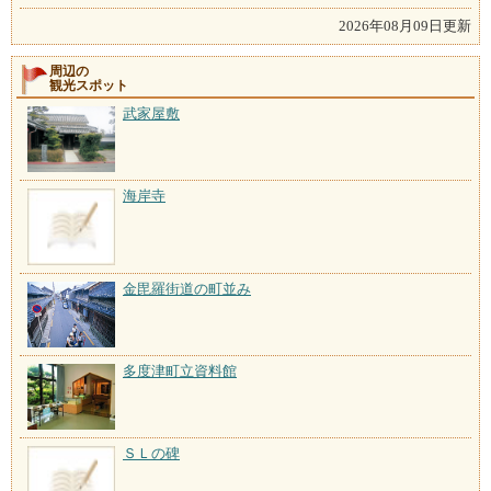
2026年08月09日更新
周辺の
観光スポット
武家屋敷
海岸寺
金毘羅街道の町並み
多度津町立資料館
ＳＬの碑