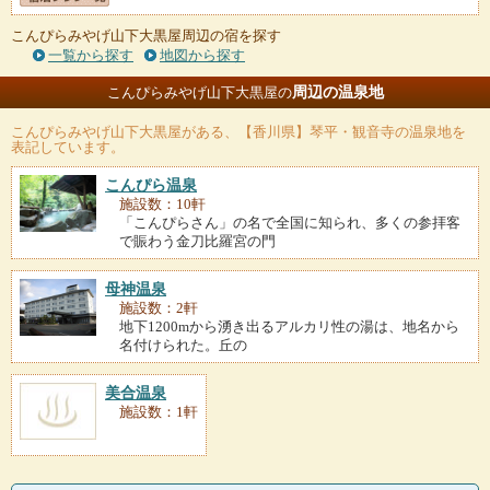
こんぴらみやげ山下大黒屋周辺の宿を探す
一覧から探す
地図から探す
周辺の温泉地
こんぴらみやげ山下大黒屋の
こんぴらみやげ山下大黒屋
がある、【香川県】琴平・観音寺の温泉地を
表記しています。
こんぴら温泉
施設数：10軒
「こんぴらさん」の名で全国に知られ、多くの参拝客
で賑わう金刀比羅宮の門
母神温泉
施設数：2軒
地下1200mから湧き出るアルカリ性の湯は、地名から
名付けられた。丘の
美合温泉
施設数：1軒