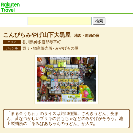
こんぴらみやげ山下大黒屋
地図・周辺の宿
香川県仲多度郡琴平町
エリア
買う - 物産販売所 - みやげもの屋
ジャンル
「まる金うちわ」のサイズは約10種類。さぬきうどん、灸ま
ん、昔なつかしいブリキのおもちゃなどのみやげがそろう。池
上製麺所の「るみばあちゃんのうどん」が人気。