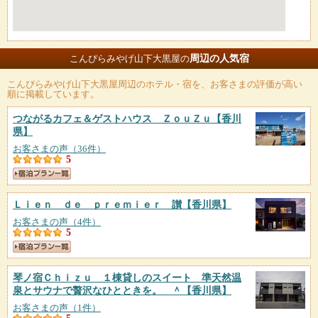
周辺の人気宿
こんぴらみやげ山下大黒屋の
こんぴらみやげ山下大黒屋
周辺のホテル・宿を、お客さまの評価が高い
順に掲載しています。
つながるカフェ＆ゲストハウス ＺｏｕＺｕ
【香川
県】
お客さまの声（36件）
5
Ｌｉｅｎ ｄｅ ｐｒｅｍｉｅｒ 讃
【香川県】
お客さまの声（4件）
5
琴ノ宿Ｃｈｉｚｕ １棟貸しのスイート 準天然温
泉とサウナで贅沢なひとときを。 ＾
【香川県】
お客さまの声（1件）