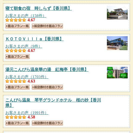
寝て朝食の宿 時しらず
【香川県】
お客さまの声（158件）
4.67
ＫＯＴＯＶｉｌｌａ
【香川県】
お客さまの声（9件）
4.67
湯元こんぴら温泉華の湯 紅梅亭
【香川県】
お客さまの声（1703件）
4.63
こんぴら温泉 琴平グランドホテル 桜の抄
【香川
県】
お客さまの声（1991件）
4.58