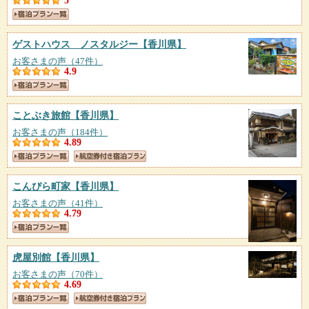
5
ゲストハウス ノスタルジー
【香川県】
お客さまの声（47件）
4.9
ことぶき旅館
【香川県】
お客さまの声（184件）
4.89
こんぴら町家
【香川県】
お客さまの声（41件）
4.79
虎屋別館
【香川県】
お客さまの声（70件）
4.69